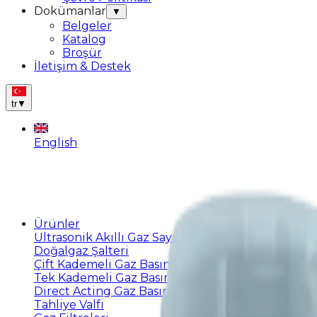
Dokümanlar
▼
Belgeler
Katalog
Broşür
İletişim & Destek
tr
▼
English
Ürünler
Ultrasonik Akıllı Gaz Sayacı
Doğalgaz Şalteri
Çift Kademeli Gaz Basınç Regülatörleri
Tek Kademeli Gaz Basınç Regülatörleri
Direct Acting Gaz Basınç Regülatörleri
Tahliye Valfi