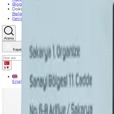
Blog
Dokümanlar
Belgeler
Katalog
Broşür
İletişim & Destek
Arama
Kapat
tr
▼
English