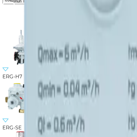
Videonun Tamamını İzle
ERG-H7
ERG-SE