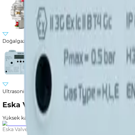
Doğalgaz Şalteri
Ultrasonik Akıllı Gaz Sayacı
Eska Valve.
Yüksek kalitede ürünler
Eska Valve'yi ziyaret edin
Talep formu doldurun