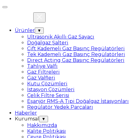
Ürünler
▼
Ultrasonik Akıllı Gaz Sayacı
Doğalgaz Şalteri
Çift Kademeli Gaz Basınç Regülatörleri
Tek Kademeli Gaz Basınç Regülatörleri
Direct Acting Gaz Basınç Regülatörleri
Tahliye Valfi
Gaz Filtreleri
Gaz Valfleri
Kutu Çözümleri
İstasyon Çözümleri
Çelik Filtre Serisi
Eşanjör RMS-A Tipi Doğalgaz İstasyonları
Regülatör Yedek Parçaları
Haberler
Kurumsal
▼
Hakkımızda
Kalite Politikası
Çevre Politikası