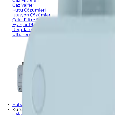
Gaz Filtreleri
Gaz Valfleri
Kutu Çözümleri
İstasyon Çözümleri
Çelik Filtre Serisi
Eşanjör RMS-A Tipi Doğalgaz İstasyonları
Regülatör Yedek Parçaları
Ultrasonik Akıllı Gaz Sayacı
Haberler
Kurumsal
Hakkımızda
Kalite Politikası
Çevre Politikası