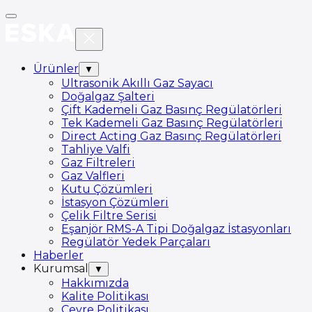
Ürünler
▼
Ultrasonik Akıllı Gaz Sayacı
Doğalgaz Şalteri
Çift Kademeli Gaz Basınç Regülatörleri
Tek Kademeli Gaz Basınç Regülatörleri
Direct Acting Gaz Basınç Regülatörleri
Tahliye Valfi
Gaz Filtreleri
Gaz Valfleri
Kutu Çözümleri
İstasyon Çözümleri
Çelik Filtre Serisi
Eşanjör RMS-A Tipi Doğalgaz İstasyonları
Regülatör Yedek Parçaları
Haberler
Kurumsal
▼
Hakkımızda
Kalite Politikası
Çevre Politikası