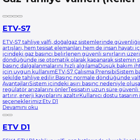
ETV-S7
ETV-S7 tahliye valfi, doğalgaz sistemlerinde güvenliğ
artışları, hem tesisat elemanları hem de insan hayatı 
içindeki gaz basıncı belirlenen güvenli sınırların üzer
döndüğünde ise otomatik olarak kapanarak sistemin st
basınç dalgalanmalarını hızlı algılamaDüşük bakım ihti
için uygun kullanımETV-S7 Çalışma PrensibiSistem basın
şekilde tahliye edilir.Basınç normale döndüğünde valf
AvantajlarıSistem içindeki aşırı basınç nedeniyle oluş
regülatör arızalarını önlerTesisatın uzun süre güvenli
artırır, enerji kayıplarını azaltırKullanıcı dostu tasa
seçeneklerimiz:Etv D1
Devamını oku
ETV D1