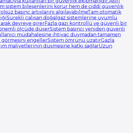
 amacıyla kullanılan bir güvenlik ekipmanıdır.Aşırı
em sistem bileşenlerini korur hem de ciddi güvenlik
rolsüz basınç artışlarını algılayabilmeTam otomatik
iğiSürekli çalışan doğalgaz sistemlerine uyumlu
arak devreye girerFazla gazı kontrollü ve güvenli bir
ali önemli ölçüde düşerSistem basıncı yeniden güvenli
ıKullanıcı müdahalesine ihtiyaç duymadan tamamen
ar görmesini engellerSistem ömrünü uzatırGazla
onarım maliyetlerinin düşmesine katkı sağlarUzun