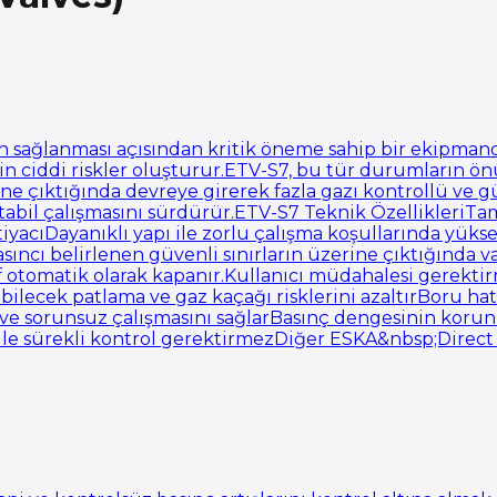
in sağlanması açısından kritik öneme sahip bir ekipman
için ciddi riskler oluşturur.ETV-S7, bu tür durumların 
ine çıktığında devreye girerek fazla gazı kontrollü ve g
abil çalışmasını sürdürür.ETV-S7 Teknik ÖzellikleriTa
yacıDayanıklı yapı ile zorlu çalışma koşullarında yüksek
cı belirlenen güvenli sınırların üzerine çıktığında val
 otomatik olarak kapanır.Kullanıcı müdahalesi gerektir
abilecek patlama ve gaz kaçağı risklerini azaltırBoru h
 ve sorunsuz çalışmasını sağlarBasınç dengesinin korunm
rım ile sürekli kontrol gerektirmezDiğer ESKA&nbsp;Direct