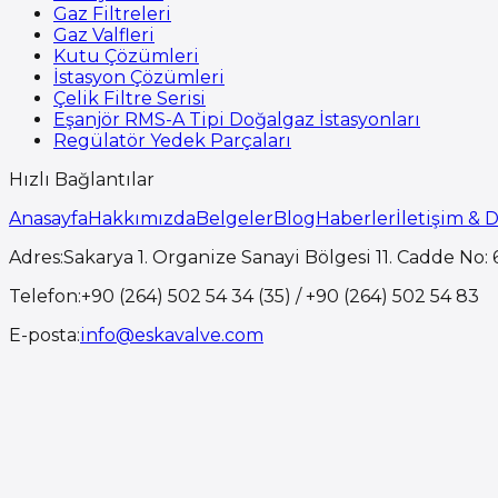
Gaz Filtreleri
Gaz Valfleri
Kutu Çözümleri
İstasyon Çözümleri
Çelik Filtre Serisi
Eşanjör RMS-A Tipi Doğalgaz İstasyonları
Regülatör Yedek Parçaları
Hızlı Bağlantılar
Anasayfa
Hakkımızda
Belgeler
Blog
Haberler
İletişim & 
Adres
:
Sakarya 1. Organize Sanayi Bölgesi 11. Cadde No: 6
Telefon
:
+90 (264) 502 54 34 (35) / +90 (264) 502 54 83
E-posta
:
info@eskavalve.com