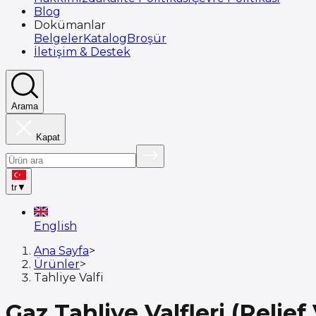
Blog
Dokümanlar
Belgeler
Katalog
Broşür
İletişim & Destek
Arama
Kapat
tr
▼
English
Ana Sayfa
>
Ürünler
>
Tahliye Valfi
Gaz Tahliye Valfleri (Relief