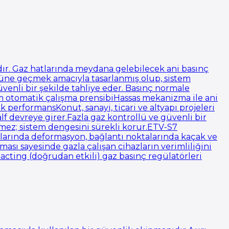
dır. Gaz hatlarında meydana gelebilecek ani basınç
önüne geçmek amacıyla tasarlanmış olup, sistem
üvenli bir şekilde tahliye eder. Basınç normale
m otomatik çalışma prensibiHassas mekanizma ile ani
 performansKonut, sanayi, ticari ve altyapı projeleri
f devreye girer.Fazla gaz kontrollü ve güvenli bir
mez; sistem dengesini sürekli korur.ETV-S7
atlarında deformasyon, bağlantı noktalarında kaçak ve
ası sayesinde gazla çalışan cihazların verimliliğini
 acting (doğrudan etkili) gaz basınç regülatörleri