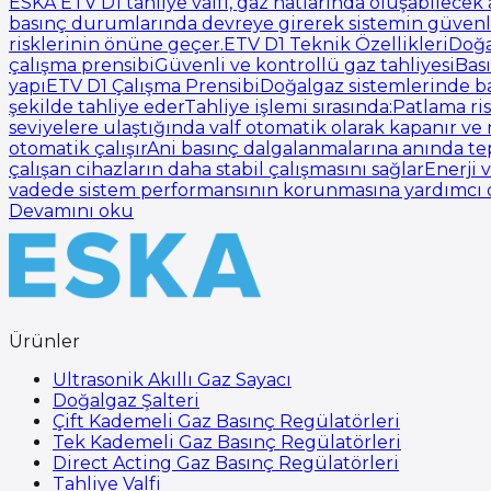
ESKA ETV D1 tahliye valfi, gaz hatlarında oluşabilecek 
basınç durumlarında devreye girerek sistemin güvenli 
risklerinin önüne geçer.ETV D1 Teknik ÖzellikleriDoğal
çalışma prensibiGüvenli ve kontrollü gaz tahliyesiB
yapıETV D1 Çalışma PrensibiDoğalgaz sistemlerinde bas
şekilde tahliye ederTahliye işlemi sırasında:Patlama r
seviyelere ulaştığında valf otomatik olarak kapanır
otomatik çalışırAni basınç dalgalanmalarına anında t
çalışan cihazların daha stabil çalışmasını sağlarEnerji
vadede sistem performansının korunmasına yardımcı o
Devamını oku
Ürünler
Ultrasonik Akıllı Gaz Sayacı
Doğalgaz Şalteri
Çift Kademeli Gaz Basınç Regülatörleri
Tek Kademeli Gaz Basınç Regülatörleri
Direct Acting Gaz Basınç Regülatörleri
Tahliye Valfi