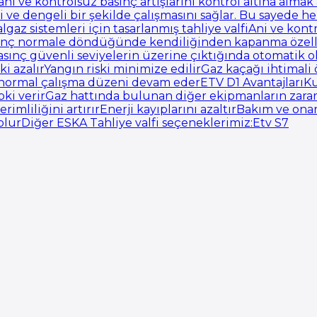
ani ve kontrolsüz basınç artışlarını kontrol altına almak
ve dengeli bir şekilde çalışmasını sağlar. Bu sayede h
gaz sistemleri için tasarlanmış tahliye valfiAni ve kont
asınç normale döndüğünde kendiliğinden kapanma özell
ınç güvenli seviyelerin üzerine çıktığında otomatik ol
iski azalırYangın riski minimize edilirGaz kaçağı ihtim
 ve normal çalışma düzeni devam ederETV D1 Avantajlar
epki verirGaz hattında bulunan diğer ekipmanların zar
 verimliliğini artırırEnerji kayıplarını azaltırBakım ve 
lurDiğer ESKA Tahliye valfi seçeneklerimiz:Etv S7