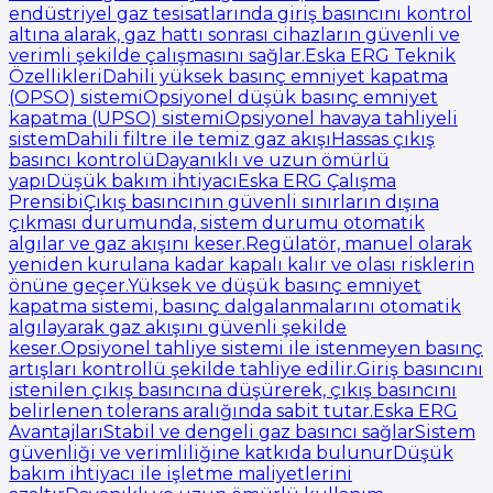
endüstriyel gaz tesisatlarında giriş basıncını kontrol
altına alarak, gaz hattı sonrası cihazların güvenli ve
verimli şekilde çalışmasını sağlar.Eska ERG Teknik
ÖzellikleriDahili yüksek basınç emniyet kapatma
(OPSO) sistemiOpsiyonel düşük basınç emniyet
kapatma (UPSO) sistemiOpsiyonel havaya tahliyeli
sistemDahili filtre ile temiz gaz akışıHassas çıkış
basıncı kontrolüDayanıklı ve uzun ömürlü
yapıDüşük bakım ihtiyacıEska ERG Çalışma
PrensibiÇıkış basıncının güvenli sınırların dışına
çıkması durumunda, sistem durumu otomatik
algılar ve gaz akışını keser.Regülatör, manuel olarak
yeniden kurulana kadar kapalı kalır ve olası risklerin
önüne geçer.Yüksek ve düşük basınç emniyet
kapatma sistemi, basınç dalgalanmalarını otomatik
algılayarak gaz akışını güvenli şekilde
keser.Opsiyonel tahliye sistemi ile istenmeyen basınç
artışları kontrollü şekilde tahliye edilir.Giriş basıncını
istenilen çıkış basıncına düşürerek, çıkış basıncını
belirlenen tolerans aralığında sabit tutar.Eska ERG
AvantajlarıStabil ve dengeli gaz basıncı sağlarSistem
güvenliği ve verimliliğine katkıda bulunurDüşük
bakım ihtiyacı ile işletme maliyetlerini