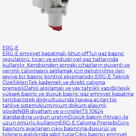
ERG-E
ERG-E emniyet kapatmalı (shut-off’lu) gaz basınç
regülatörü, ticari ve endüstriyel gaz hatlarında
kullanılır. Kendisinden sonraki cihazların güvenli ve
verimli çalışmasını sağlamak için geliştirilmiş ileri
seviye bir basınç kontrol ekipmanıdır.ERG-E Teknik
ÖzellikleriTek kademeli ve direkt çalışma
prensipliDahili algılamalı ve yay tahrikli yapıBirleşik
yüksek basınç ve düşük basınç gaz emniyet kapatma
tertibatıİstek doğrultusunda havaya açılan tip
tahliye sistemiAlüminyum döküm alaşımlı
gövdeNBR diyafram ve o-ringlerTS 10624
standardına uygun üretimDüşük bakım ihtiyacı ile
uzun ömürlü kullanımERG-E Çalışma PrensibiGiriş
basıncını ayarlanan çıkış basıncına düşürür ve
tolerans aralığında sabit tutarÇıkış basıncı emniyet