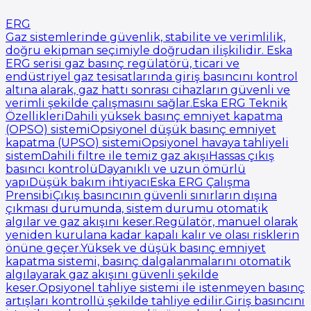
ERG
Gaz sistemlerinde güvenlik, stabilite ve verimlilik,
doğru ekipman seçimiyle doğrudan ilişkilidir. Eska
ERG serisi gaz basınç regülatörü, ticari ve
endüstriyel gaz tesisatlarında giriş basıncını kontrol
altına alarak, gaz hattı sonrası cihazların güvenli ve
verimli şekilde çalışmasını sağlar.Eska ERG Teknik
ÖzellikleriDahili yüksek basınç emniyet kapatma
(OPSO) sistemiOpsiyonel düşük basınç emniyet
kapatma (UPSO) sistemiOpsiyonel havaya tahliyeli
sistemDahili filtre ile temiz gaz akışıHassas çıkış
basıncı kontrolüDayanıklı ve uzun ömürlü
yapıDüşük bakım ihtiyacıEska ERG Çalışma
PrensibiÇıkış basıncının güvenli sınırların dışına
çıkması durumunda, sistem durumu otomatik
algılar ve gaz akışını keser.Regülatör, manuel olarak
yeniden kurulana kadar kapalı kalır ve olası risklerin
önüne geçer.Yüksek ve düşük basınç emniyet
kapatma sistemi, basınç dalgalanmalarını otomatik
algılayarak gaz akışını güvenli şekilde
keser.Opsiyonel tahliye sistemi ile istenmeyen basınç
artışları kontrollü şekilde tahliye edilir.Giriş basıncını