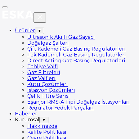
Ürünler
▼
Ultrasonik Akıllı Gaz Sayacı
Doğalgaz Şalteri
Çift Kademeli Gaz Basınç Regülatörleri
Tek Kademeli Gaz Basınç Regülatörleri
Direct Acting Gaz Basınç Regülatörleri
Tahliye Valfi
Gaz Filtreleri
Gaz Valfleri
Kutu Çözümleri
İstasyon Çözümleri
Çelik Filtre Serisi
Eşanjör RMS-A Tipi Doğalgaz İstasyonları
Regülatör Yedek Parçaları
Haberler
Kurumsal
▼
Hakkımızda
Kalite Politikası
Çevre Politikası