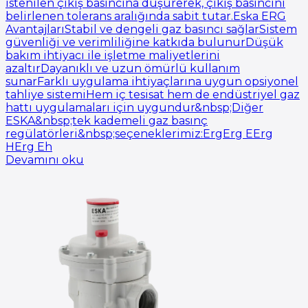
istenilen çıkış basıncına düşürerek, çıkış basıncını
belirlenen tolerans aralığında sabit tutar.Eska ERG
AvantajlarıStabil ve dengeli gaz basıncı sağlarSistem
güvenliği ve verimliliğine katkıda bulunurDüşük
bakım ihtiyacı ile işletme maliyetlerini
azaltırDayanıklı ve uzun ömürlü kullanım
sunarFarklı uygulama ihtiyaçlarına uygun opsiyonel
tahliye sistemiHem iç tesisat hem de endüstriyel gaz
hattı uygulamaları için uygundur&nbsp;Diğer
ESKA&nbsp;tek kademeli gaz basınç
regülatörleri&nbsp;seçeneklerimiz:ErgErg EErg
HErg Eh
Devamını oku