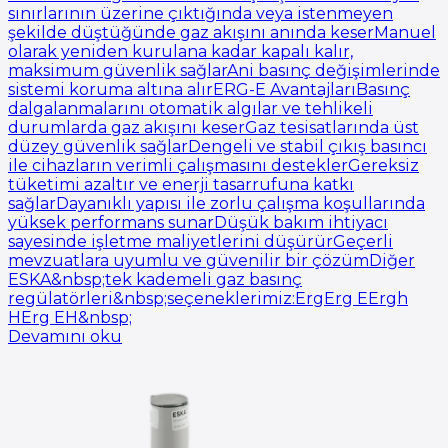
sınırlarının üzerine çıktığında veya istenmeyen
şekilde düştüğünde gaz akışını anında keserManuel
olarak yeniden kurulana kadar kapalı kalır,
maksimum güvenlik sağlarAni basınç değişimlerinde
sistemi koruma altına alırERG-E AvantajlarıBasınç
dalgalanmalarını otomatik algılar ve tehlikeli
durumlarda gaz akışını keserGaz tesisatlarında üst
düzey güvenlik sağlarDengeli ve stabil çıkış basıncı
ile cihazların verimli çalışmasını desteklerGereksiz
tüketimi azaltır ve enerji tasarrufuna katkı
sağlarDayanıklı yapısı ile zorlu çalışma koşullarında
yüksek performans sunarDüşük bakım ihtiyacı
sayesinde işletme maliyetlerini düşürürGeçerli
mevzuatlara uyumlu ve güvenilir bir çözümDiğer
ESKA&nbsp;tek kademeli gaz basınç
regülatörleri&nbsp;seçeneklerimiz:ErgErg EErgh
HErg EH&nbsp;
Devamını oku