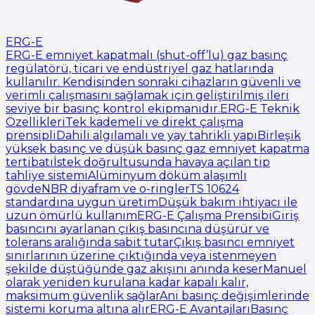
ERG-E
ERG-E emniyet kapatmalı (shut-off’lu) gaz basınç
regülatörü, ticari ve endüstriyel gaz hatlarında
kullanılır. Kendisinden sonraki cihazların güvenli ve
verimli çalışmasını sağlamak için geliştirilmiş ileri
seviye bir basınç kontrol ekipmanıdır.ERG-E Teknik
ÖzellikleriTek kademeli ve direkt çalışma
prensipliDahili algılamalı ve yay tahrikli yapıBirleşik
yüksek basınç ve düşük basınç gaz emniyet kapatma
tertibatıİstek doğrultusunda havaya açılan tip
tahliye sistemiAlüminyum döküm alaşımlı
gövdeNBR diyafram ve o-ringlerTS 10624
standardına uygun üretimDüşük bakım ihtiyacı ile
uzun ömürlü kullanımERG-E Çalışma PrensibiGiriş
basıncını ayarlanan çıkış basıncına düşürür ve
tolerans aralığında sabit tutarÇıkış basıncı emniyet
sınırlarının üzerine çıktığında veya istenmeyen
şekilde düştüğünde gaz akışını anında keserManuel
olarak yeniden kurulana kadar kapalı kalır,
maksimum güvenlik sağlarAni basınç değişimlerinde
sistemi koruma altına alırERG-E AvantajlarıBasınç