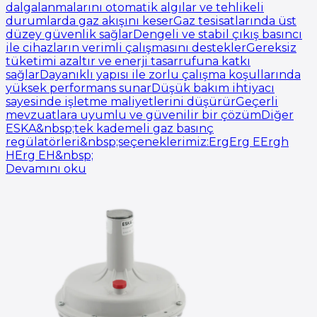
dalgalanmalarını otomatik algılar ve tehlikeli
durumlarda gaz akışını keserGaz tesisatlarında üst
düzey güvenlik sağlarDengeli ve stabil çıkış basıncı
ile cihazların verimli çalışmasını desteklerGereksiz
tüketimi azaltır ve enerji tasarrufuna katkı
sağlarDayanıklı yapısı ile zorlu çalışma koşullarında
yüksek performans sunarDüşük bakım ihtiyacı
sayesinde işletme maliyetlerini düşürürGeçerli
mevzuatlara uyumlu ve güvenilir bir çözümDiğer
ESKA&nbsp;tek kademeli gaz basınç
regülatörleri&nbsp;seçeneklerimiz:ErgErg EErgh
HErg EH&nbsp;
Devamını oku