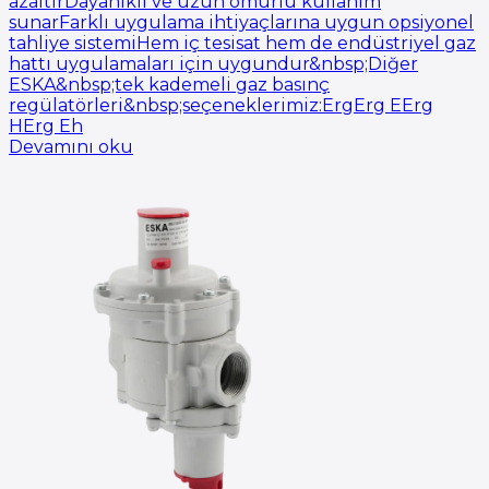
azaltırDayanıklı ve uzun ömürlü kullanım
sunarFarklı uygulama ihtiyaçlarına uygun opsiyonel
tahliye sistemiHem iç tesisat hem de endüstriyel gaz
hattı uygulamaları için uygundur&nbsp;Diğer
ESKA&nbsp;tek kademeli gaz basınç
regülatörleri&nbsp;seçeneklerimiz:ErgErg EErg
HErg Eh
Devamını oku