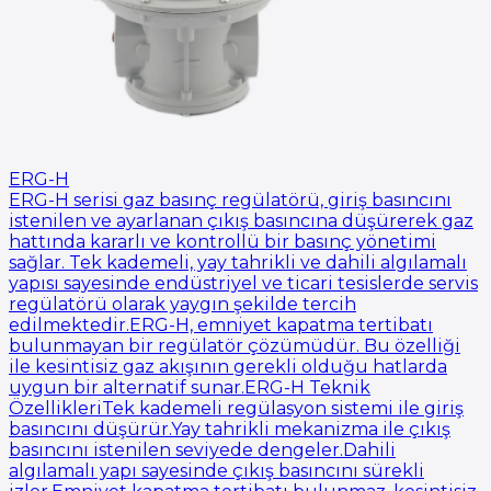
ERG-H
ERG-H serisi gaz basınç regülatörü, giriş basıncını
istenilen ve ayarlanan çıkış basıncına düşürerek gaz
hattında kararlı ve kontrollü bir basınç yönetimi
sağlar. Tek kademeli, yay tahrikli ve dahili algılamalı
yapısı sayesinde endüstriyel ve ticari tesislerde servis
regülatörü olarak yaygın şekilde tercih
edilmektedir.ERG-H, emniyet kapatma tertibatı
bulunmayan bir regülatör çözümüdür. Bu özelliği
ile kesintisiz gaz akışının gerekli olduğu hatlarda
uygun bir alternatif sunar.ERG-H Teknik
ÖzellikleriTek kademeli regülasyon sistemi ile giriş
basıncını düşürür.Yay tahrikli mekanizma ile çıkış
basıncını istenilen seviyede dengeler.Dahili
algılamalı yapı sayesinde çıkış basıncını sürekli