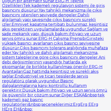
uygun bir alternatif sunar.ERG-H Teknik
ÖzellikleriTek kademeli regülasyon sistemi ile giriş
basıncını düşürür.Yay tahrikli mekanizma ile çıkış
basıncını istenilen seviyede dengeler.Dahili
algılamalı yapı sayesinde çıkış basıncını sürekli
izler.Emniyet kapatma tertibatı bulunmaz, kesintisiz
akış gerektiren uygulamalarda uygundur.Sağlam ve
sade mekanik yapı, düşük bakım ihtiyacı ve uzun
servis ömrü sunar.ERG-H Çalışma PrensibiGirişteki
yüksek basıncı, ayarlanan çıkış basıncı seviyesine
düşürür.Çıkış basıncını tolerans aralığında muhafaza
eder.Yay tahrikli ve dahili algılamalı mekanizma,
sistem taleplerine göre çıkış basıncını dengeler.Ani
debi değişimlerinin yaşandığı hatlarda, ek
ekipmanlar ile birlikte kullanılması önerilir.ERG-H
AvantajlarıGaz hattında kesintisiz ve sürekli akış
sağlar.Endüstriyel ve ticari tesislerde servis
regülatörü olarak uygundur.Basınç
dalgalanmalarına karşı kontrollü kullanım
gerektirir.Düşük bakım ihtiyacı ve uzun servis ömrü
ile güvenilir bir çözüm sunar.Diğer ESKA&nbsp;tek
kademeli gaz basınç
regülatörleri&nbsp;seçeneklerimiz:ErgErg EErg
HErg EH&nbsp;