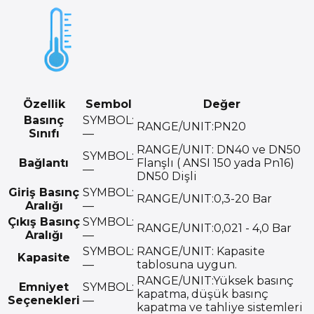
Özellik
Sembol
Değer
Basınç
SYMBOL:
RANGE/UNIT:
PN20
Sınıfı
—
RANGE/UNIT:
DN40 ve DN50
SYMBOL:
Bağlantı
Flanşlı ( ANSI 150 yada Pn16)
—
DN50 Dişli
Giriş Basınç
SYMBOL:
RANGE/UNIT:
0,3-20 Bar
Aralığı
—
Çıkış Basınç
SYMBOL:
RANGE/UNIT:
0,021 - 4,0 Bar
Aralığı
—
SYMBOL:
RANGE/UNIT:
Kapasite
Kapasite
—
tablosuna uygun.
RANGE/UNIT:
Yüksek basınç
Emniyet
SYMBOL:
kapatma, düşük basınç
Seçenekleri
—
kapatma ve tahliye sistemleri