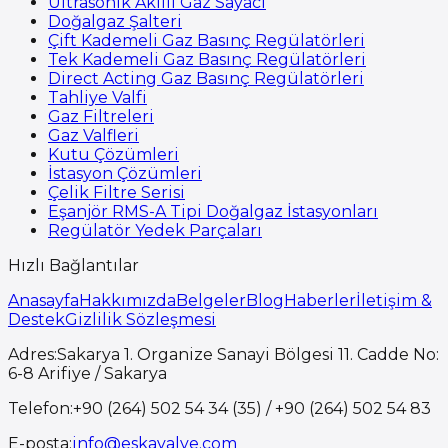
Ultrasonik Akıllı Gaz Sayacı
Doğalgaz Şalteri
Çift Kademeli Gaz Basınç Regülatörleri
Tek Kademeli Gaz Basınç Regülatörleri
Direct Acting Gaz Basınç Regülatörleri
Tahliye Valfi
Gaz Filtreleri
Gaz Valfleri
Kutu Çözümleri
İstasyon Çözümleri
Çelik Filtre Serisi
Eşanjör RMS-A Tipi Doğalgaz İstasyonları
Regülatör Yedek Parçaları
Hızlı Bağlantılar
Anasayfa
Hakkımızda
Belgeler
Blog
Haberler
İletişim &
Destek
Gizlilik Sözleşmesi
Adres
:
Sakarya 1. Organize Sanayi Bölgesi 11. Cadde No:
6-8 Arifiye / Sakarya
Telefon
:
+90 (264) 502 54 34 (35) / +90 (264) 502 54 83
E-posta
:
info@eskavalve.com