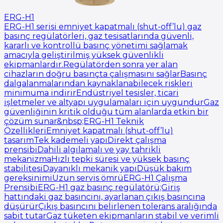
ERG-H1
ERG-H1 serisi emniyet kapatmalı (shut-off’lu) gaz
basınç regülatörleri, gaz tesisatlarında güvenli,
kararlı ve kontrollü basınç yönetimi sağlamak
amacıyla geliştirilmiş yüksek güvenlikli
ekipmanlardır.Regülatörden sonra yer alan
cihazların doğru basınçta çalışmasını sağlarBasınç
dalgalanmalarından kaynaklanabilecek riskleri
minimuma indirirEndüstriyel tesisler, ticari
işletmeler ve altyapı uygulamaları için uygundurGaz
güvenliğinin kritik olduğu tüm alanlarda etkin bir
çözüm sunar&nbsp;ERG-H1 Teknik
ÖzellikleriEmniyet kapatmalı (shut-off’lu)
tasarımTek kademeli yapıDirekt çalışma
prensibiDahili algılamalı ve yay tahrikli
mekanizmaHızlı tepki süresi ve yüksek basınç
stabilitesiDayanıklı mekanik yapıDüşük bakım
gereksinimiUzun servis ömrüERG-H1 Çalışma
PrensibiERG-H1 gaz basınç regülatörü;Giriş
hattındaki gaz basıncını, ayarlanan çıkış basıncına
düşürürÇıkış basıncını belirlenen tolerans aralığında
sabit tutarGaz tüketen ekipmanların stabil ve verimli