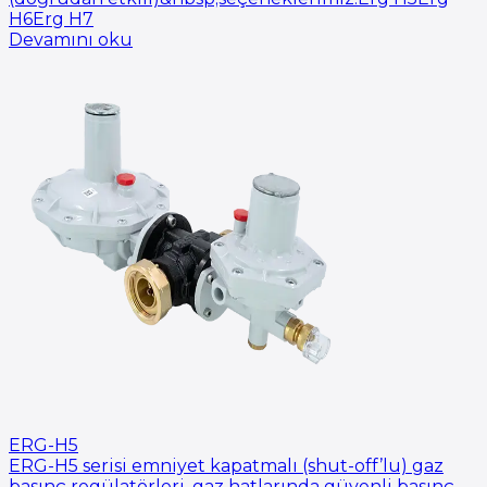
H6Erg H7
Devamını oku
ERG-H5
ERG-H5 serisi emniyet kapatmalı (shut-off’lu) gaz
basınç regülatörleri, gaz hatlarında güvenli basınç