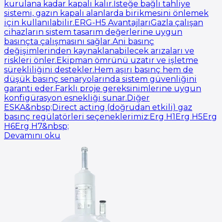
kurulana kadar kapalı kalır.İsteğe bağlı tahliye
sistemi, gazın kapalı alanlarda birikmesini önlemek
için kullanılabilir.ERG-H5 AvantajlarıGazla çalışan
cihazların sistem tasarım değerlerine uygun
basınçta çalışmasını sağlar.Ani basınç
değişimlerinden kaynaklanabilecek arızaları ve
riskleri önler.Ekipman ömrünü uzatır ve işletme
sürekliliğini destekler.Hem aşırı basınç hem de
düşük basınç senaryolarında sistem güvenliğini
garanti eder.Farklı proje gereksinimlerine uygun
konfigürasyon esnekliği sunar.Diğer
ESKA&nbsp;Direct acting (doğrudan etkili) gaz
basınç regülatörleri seçeneklerimiz:Erg H1Erg H5Erg
H6Erg H7&nbsp;
Devamını oku