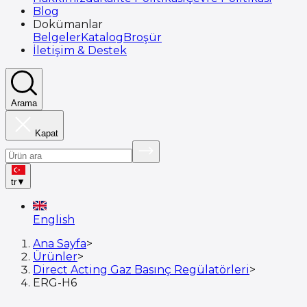
Blog
Dokümanlar
Belgeler
Katalog
Broşür
İletişim & Destek
Arama
Kapat
tr
▼
English
Ana Sayfa
>
Ürünler
>
Direct Acting Gaz Basınç Regülatörleri
>
ERG-H6