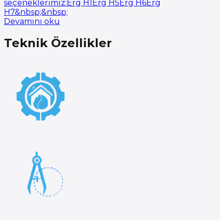
seçeneklerimiz:Erg H1Erg H5Erg H6Erg
H7&nbsp;&nbsp;
Devamını oku
Teknik Özellikler