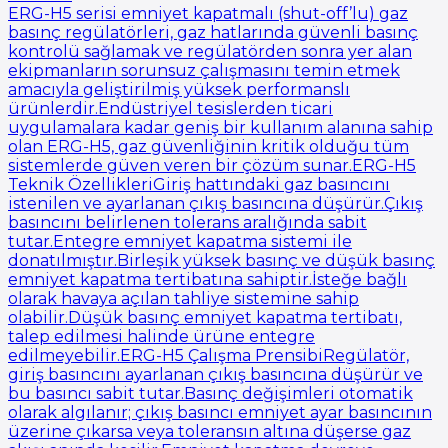
ERG-H5 serisi emniyet kapatmalı (shut-off’lu) gaz
basınç regülatörleri, gaz hatlarında güvenli basınç
kontrolü sağlamak ve regülatörden sonra yer alan
ekipmanların sorunsuz çalışmasını temin etmek
amacıyla geliştirilmiş yüksek performanslı
ürünlerdir.Endüstriyel tesislerden ticari
uygulamalara kadar geniş bir kullanım alanına sahip
olan ERG-H5, gaz güvenliğinin kritik olduğu tüm
sistemlerde güven veren bir çözüm sunar.ERG-H5
Teknik ÖzellikleriGiriş hattındaki gaz basıncını
istenilen ve ayarlanan çıkış basıncına düşürür.Çıkış
basıncını belirlenen tolerans aralığında sabit
tutar.Entegre emniyet kapatma sistemi ile
donatılmıştır.Birleşik yüksek basınç ve düşük basınç
emniyet kapatma tertibatına sahiptir.İsteğe bağlı
olarak havaya açılan tahliye sistemine sahip
olabilir.Düşük basınç emniyet kapatma tertibatı,
talep edilmesi halinde ürüne entegre
edilmeyebilir.ERG-H5 Çalışma PrensibiRegülatör,
giriş basıncını ayarlanan çıkış basıncına düşürür ve
bu basıncı sabit tutar.Basınç değişimleri otomatik
olarak algılanır; çıkış basıncı emniyet ayar basıncının
üzerine çıkarsa veya toleransın altına düşerse gaz