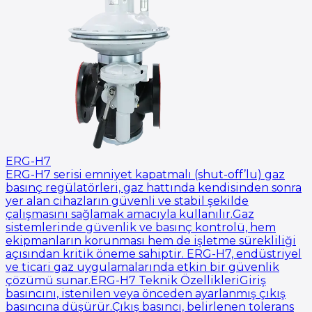
ERG-H7
ERG-H7 serisi emniyet kapatmalı (shut-off’lu) gaz
basınç regülatörleri, gaz hattında kendisinden sonra
yer alan cihazların güvenli ve stabil şekilde
çalışmasını sağlamak amacıyla kullanılır.Gaz
sistemlerinde güvenlik ve basınç kontrolü, hem
ekipmanların korunması hem de işletme sürekliliği
açısından kritik öneme sahiptir. ERG-H7, endüstriyel
ve ticari gaz uygulamalarında etkin bir güvenlik
çözümü sunar.ERG-H7 Teknik ÖzellikleriGiriş
basıncını, istenilen veya önceden ayarlanmış çıkış
basıncına düşürür.Çıkış basıncı, belirlenen tolerans