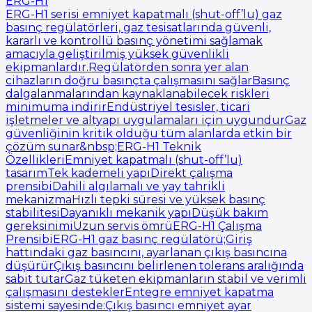
ERG-H1
ERG-H1 serisi emniyet kapatmalı (shut-off’lu) gaz
basınç regülatörleri, gaz tesisatlarında güvenli,
kararlı ve kontrollü basınç yönetimi sağlamak
amacıyla geliştirilmiş yüksek güvenlikli
ekipmanlardır.Regülatörden sonra yer alan
cihazların doğru basınçta çalışmasını sağlarBasınç
dalgalanmalarından kaynaklanabilecek riskleri
minimuma indirirEndüstriyel tesisler, ticari
işletmeler ve altyapı uygulamaları için uygundurGaz
güvenliğinin kritik olduğu tüm alanlarda etkin bir
çözüm sunar&nbsp;ERG-H1 Teknik
ÖzellikleriEmniyet kapatmalı (shut-off’lu)
tasarımTek kademeli yapıDirekt çalışma
prensibiDahili algılamalı ve yay tahrikli
mekanizmaHızlı tepki süresi ve yüksek basınç
stabilitesiDayanıklı mekanik yapıDüşük bakım
gereksinimiUzun servis ömrüERG-H1 Çalışma
PrensibiERG-H1 gaz basınç regülatörü;Giriş
hattındaki gaz basıncını, ayarlanan çıkış basıncına
düşürürÇıkış basıncını belirlenen tolerans aralığında
sabit tutarGaz tüketen ekipmanların stabil ve verimli
çalışmasını desteklerEntegre emniyet kapatma
sistemi sayesinde:Çıkış basıncı emniyet ayar