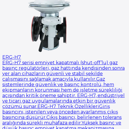
ERG-H7
ERG-H7 serisi emniyet kapatmalı (shut-off’lu) gaz
basınç regülatörleri, gaz hattında kendisinden sonra
yer alan cihazların güvenli ve stabil şekilde
çalışmasını sağlamak amacıyla kullanılır.Gaz
sistemlerinde güvenlik ve basınç kontrolü, hem
ekipmanların korunması hem de işletme sürekliliği
açısından kritik öneme sahiptir. ERG-H7, endüstriyel
ve ticari gaz uygulamalarında etkin bir güvenlik
çözümü sunar.ERG-H7 Teknik ÖzellikleriGiriş
basıncını, istenilen veya önceden ayarlanmış çıkış
basıncına düşürür.Çıkış basıncı, belirlenen tolerans
aralığında sürekli muhafaza edilir.Yüksek basınç ve
düşük basınç emniyet kapatma mekanizmasına