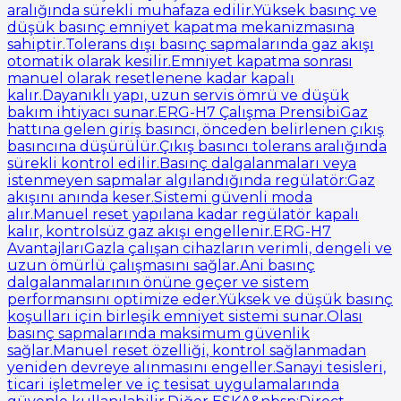
aralığında sürekli muhafaza edilir.Yüksek basınç ve
düşük basınç emniyet kapatma mekanizmasına
sahiptir.Tolerans dışı basınç sapmalarında gaz akışı
otomatik olarak kesilir.Emniyet kapatma sonrası
manuel olarak resetlenene kadar kapalı
kalır.Dayanıklı yapı, uzun servis ömrü ve düşük
bakım ihtiyacı sunar.ERG-H7 Çalışma PrensibiGaz
hattına gelen giriş basıncı, önceden belirlenen çıkış
basıncına düşürülür.Çıkış basıncı tolerans aralığında
sürekli kontrol edilir.Basınç dalgalanmaları veya
istenmeyen sapmalar algılandığında regülatör:Gaz
akışını anında keser.Sistemi güvenli moda
alır.Manuel reset yapılana kadar regülatör kapalı
kalır, kontrolsüz gaz akışı engellenir.ERG-H7
AvantajlarıGazla çalışan cihazların verimli, dengeli ve
uzun ömürlü çalışmasını sağlar.Ani basınç
dalgalanmalarının önüne geçer ve sistem
performansını optimize eder.Yüksek ve düşük basınç
koşulları için birleşik emniyet sistemi sunar.Olası
basınç sapmalarında maksimum güvenlik
sağlar.Manuel reset özelliği, kontrol sağlanmadan
yeniden devreye alınmasını engeller.Sanayi tesisleri,
ticari işletmeler ve iç tesisat uygulamalarında