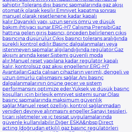
sahiptir.Tolerans dışı basınç sapmalarında gaz akışı
otomatik olarak kesilir.Emniyet kapatma sonrası
manuel olarak resetlenene kadar kapalı
kalır.Dayanıklı yapı, uzun servis ömrü ve düşük
bakım ihtiyacı sunar.ERG-H7 Çalışma PrensibiGaz
hattına gelen giriş basıncı, önceden belirlenen çıkış
basıncına düşürülür.Çıkış basıncı tolerans aralığında
sürekli kontrol edilir.Basınç dalgalanmaları veya
istenmeyen sapmalar algılandığında regülatör:Gaz
akışını anında keser.Sistemi güvenli moda
alır.Manuel reset yapılana kadar regülatör kapalı
kalır, kontrolsüz gaz akışı engellenir.ERG-H7
AvantajlarıGazla çalışan cihazların verimli, dengeli ve
uzun ömürlü çalışmasını sağlar.Ani basınç
dalgalanmalarının önüne geçer ve sistem
performansını optimize eder.Yüksek ve düşük basınç
koşulları için birleşik emniyet sistemi sunar.Olası
basınç sapmalarında maksimum güvenlik
sağlar.Manuel reset özelliği, kontrol sağlanmadan
yeniden devreye alınmasını engeller.Sanayi tesisleri,
ticari işletmeler ve iç tesisat uygulamalarında
güvenle kullanılabilir.Diğer ESKA&nbsp;Direct
acting (doğrudan etkili) gaz basınç regülatörleri