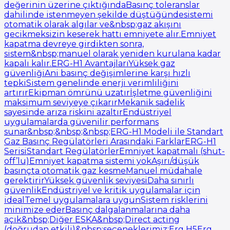
değerinin üzerine çıktığındaBasınç toleranslar
dahilinde istenmeyen şekilde düştüğündesistemi
otomatik olarak algılar ve&nbsp;gaz akışını
gecikmeksizin keserek hattı emniyete alır.Emniyet
kapatma devreye girdikten sonra,
sistem&nbsp;manuel olarak yeniden kurulana kadar
kapalı kalır.ERG-H1 AvantajlarıYüksek gaz
güvenliğiAni basınç değişimlerine karşı hızlı
tepkiSistem genelinde enerji verimliliğini
artırırEkipman ömrünü uzatırİşletme güvenliğini
maksimum seviyeye çıkarırMekanik sadelik
sayesinde arıza riskini azaltırEndüstriyel
uygulamalarda güvenilir performans
sunar&nbsp;&nbsp;&nbsp;ERG-H1 Modeli ile Standart
Gaz Basınç Regülatörleri Arasındaki FarklarERG-H1
SerisiStandart RegülatörlerEmniyet kapatmalı (shut-
off’lu)Emniyet kapatma sistemi yokAşırı/düşük
basınçta otomatik gaz kesmeManuel müdahale
gerektirirYüksek güvenlik seviyesiDaha sınırlı
güvenlikEndüstriyel ve kritik uygulamalar için
idealTemel uygulamalara uygunSistem risklerini
minimize ederBasınç dalgalanmalarına daha
açık&nbsp;Diğer ESKA&nbsp;Direct acting
(doğrudan etkili)&nbsp;seçeneklerimiz:Erg H5Erg