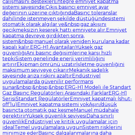
çalışmasını desteklerEntegre emniyet kapatma
sistemi sayesinde:Çıkış basıncı emniyet ayar
değerinin üzerine çıktığındaBasınç toleranslar
dahilinde istenmeyen şekilde düştüğündesistemi
otomatik olarak algılar ve&nbsp;gaz akışını
gecikmeksizin keserek hattı emniyete alır.Emniyet
kapatma devreye girdikten sonra,
sistem&nbsp;manuel olarak yeniden kurulana kadar
kapalı kalır.ERG-H1 AvantajlarıYüksek gaz
güvenliğiAni basınç değişimlerine karşı hızlı
tepkiSistem genelinde enerji verimliliğini
artırırEkipman ömrünü uzatırİşletme güvenliğini
maksimum seviyeye çıkarırMekanik sadelik
sayesinde arıza riskini azaltırEndüstriyel
uygulamalarda güvenilir performans
sunar&nbsp;&nbsp;&nbsp;ERG-H1 Modeli ile Standart
Gaz Basınç Regülatörleri Arasındaki FarklarERG-H1
SerisiStandart RegülatörlerEmniyet kapatmalı (shut-
off’lu)Emniyet kapatma sistemi yokAşırı/düşük
basınçta otomatik gaz kesmeManuel müdahale
gerektirirYüksek güvenlik seviyesiDaha sınırlı
güvenlikEndüstriyel ve kritik uygulamalar için
idealTemel uygulamalara uygunSistem risklerini
minimize ederBasınç dalgalanmalarına daha