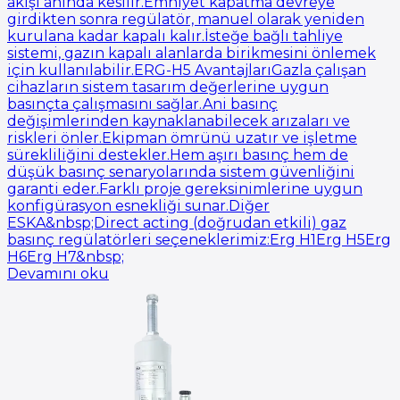
akışı anında kesilir.Emniyet kapatma devreye
girdikten sonra regülatör, manuel olarak yeniden
kurulana kadar kapalı kalır.İsteğe bağlı tahliye
sistemi, gazın kapalı alanlarda birikmesini önlemek
için kullanılabilir.ERG-H5 AvantajlarıGazla çalışan
cihazların sistem tasarım değerlerine uygun
basınçta çalışmasını sağlar.Ani basınç
değişimlerinden kaynaklanabilecek arızaları ve
riskleri önler.Ekipman ömrünü uzatır ve işletme
sürekliliğini destekler.Hem aşırı basınç hem de
düşük basınç senaryolarında sistem güvenliğini
garanti eder.Farklı proje gereksinimlerine uygun
konfigürasyon esnekliği sunar.Diğer
ESKA&nbsp;Direct acting (doğrudan etkili) gaz
basınç regülatörleri seçeneklerimiz:Erg H1Erg H5Erg
H6Erg H7&nbsp;
Devamını oku