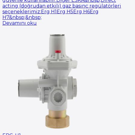
güvenle kullanılabilir.Diğer ESKA&nbsp;Direct
acting (doğrudan etkili) gaz basınç regülatörleri
seçeneklerimiz:Erg H1Erg H5Erg H6Erg
H7&nbsp;&nbsp;
Devamını oku