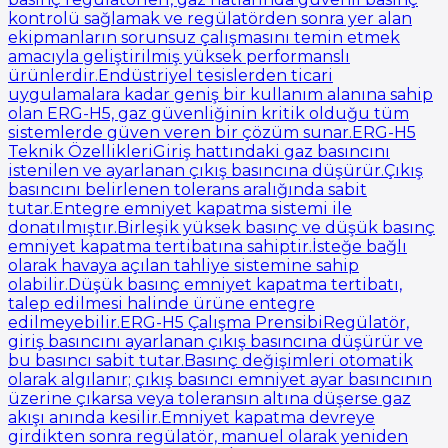
kontrolü sağlamak ve regülatörden sonra yer alan
ekipmanların sorunsuz çalışmasını temin etmek
amacıyla geliştirilmiş yüksek performanslı
ürünlerdir.Endüstriyel tesislerden ticari
uygulamalara kadar geniş bir kullanım alanına sahip
olan ERG-H5, gaz güvenliğinin kritik olduğu tüm
sistemlerde güven veren bir çözüm sunar.ERG-H5
Teknik ÖzellikleriGiriş hattındaki gaz basıncını
istenilen ve ayarlanan çıkış basıncına düşürür.Çıkış
basıncını belirlenen tolerans aralığında sabit
tutar.Entegre emniyet kapatma sistemi ile
donatılmıştır.Birleşik yüksek basınç ve düşük basınç
emniyet kapatma tertibatına sahiptir.İsteğe bağlı
olarak havaya açılan tahliye sistemine sahip
olabilir.Düşük basınç emniyet kapatma tertibatı,
talep edilmesi halinde ürüne entegre
edilmeyebilir.ERG-H5 Çalışma PrensibiRegülatör,
giriş basıncını ayarlanan çıkış basıncına düşürür ve
bu basıncı sabit tutar.Basınç değişimleri otomatik
olarak algılanır; çıkış basıncı emniyet ayar basıncının
üzerine çıkarsa veya toleransın altına düşerse gaz
akışı anında kesilir.Emniyet kapatma devreye
girdikten sonra regülatör, manuel olarak yeniden