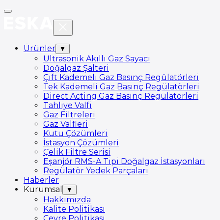
Ürünler
▼
Ultrasonik Akıllı Gaz Sayacı
Doğalgaz Şalteri
Çift Kademeli Gaz Basınç Regülatörleri
Tek Kademeli Gaz Basınç Regülatörleri
Direct Acting Gaz Basınç Regülatörleri
Tahliye Valfi
Gaz Filtreleri
Gaz Valfleri
Kutu Çözümleri
İstasyon Çözümleri
Çelik Filtre Serisi
Eşanjör RMS-A Tipi Doğalgaz İstasyonları
Regülatör Yedek Parçaları
Haberler
Kurumsal
▼
Hakkımızda
Kalite Politikası
Çevre Politikası