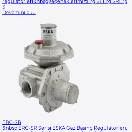
regülatörleri&nbsp;seçeneklerimiz:Erg SEErg SRErg
S
Devamını oku
ERG-SR
&nbsp;ERG-SR Serisi ESKA Gaz Basınç Regülatörleri,