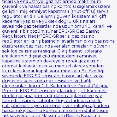
ticari ve endüstriyel gaz hatlarında maksimum
güvenlik ve hassas basınç kontrolü sağlamak üzere
geliştirilmiş, emniyet kapatmalı (shut-off’lu) servis
regülatörleridir. Gelişmiş güvenlik sistemleri, çift
kademeli yapısı ve yüksek doğruluk sınıfları
sayesinde gaz tesisatlarında uzun ömürlü, kararlı ve
güvenilir bir çözüm sunar.ERG-SR Gaz Basınç
Regülatörü Nedir?ERG-SR serisi gaz basınç
regülatörleri, giriş basıncını ayarlanan çıkış basıncına
düşürerek gaz hattında yer alan cihazların güvenli
şekilde çalışmasını sağlar. Çıkış basıncı tolerans
aralıklarının dışına çıktığında, dahili emniyet
kapatma sistemleri devreye girerek gaz akışını
otomatik olarak keser ve manuel olarak yeniden
kurulana kadar kapalı konumda kalır.Bu özelliği
sayesinde ERG-SR serisi, ani basınç artışları veya
düşüşleri karşısında gaz tesisatını ve bağlı
ekipmanları korur.Çift Kademeli ve Direkt Çalışma
PrensibiERG-SR serisi regülatörleri; çift kademeli,
direkt çalışma prensipli, dahili algılamalı ve yay
tahrikli tasarıma sahiptir. Düşük fark basıncı ile
çalışabilmesi sayesinde enerji verimliliği sağlarken,
hassas çıkış basıncı kontrolü ile sistem stabilitesini
üst seviyede tutar.Maksimum Basınç Kapatma