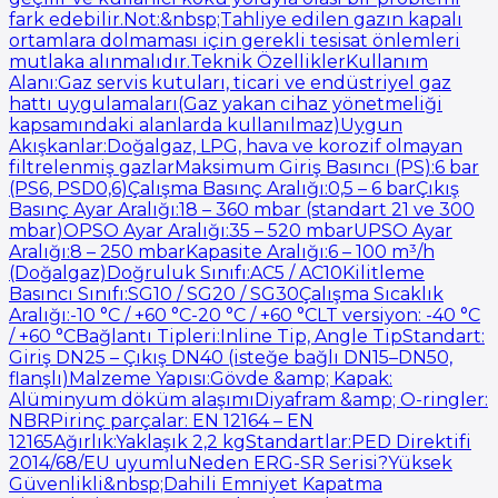
fark edebilir.Not:&nbsp;Tahliye edilen gazın kapalı
ortamlara dolmaması için gerekli tesisat önlemleri
mutlaka alınmalıdır.Teknik ÖzelliklerKullanım
Alanı:Gaz servis kutuları, ticari ve endüstriyel gaz
hattı uygulamaları(Gaz yakan cihaz yönetmeliği
kapsamındaki alanlarda kullanılmaz)Uygun
Akışkanlar:Doğalgaz, LPG, hava ve korozif olmayan
filtrelenmiş gazlarMaksimum Giriş Basıncı (PS):6 bar
(PS6, PSD0,6)Çalışma Basınç Aralığı:0,5 – 6 barÇıkış
Basınç Ayar Aralığı:18 – 360 mbar (standart 21 ve 300
mbar)OPSO Ayar Aralığı:35 – 520 mbarUPSO Ayar
Aralığı:8 – 250 mbarKapasite Aralığı:6 – 100 m³/h
(Doğalgaz)Doğruluk Sınıfı:AC5 / AC10Kilitleme
Basıncı Sınıfı:SG10 / SG20 / SG30Çalışma Sıcaklık
Aralığı:-10 °C / +60 °C-20 °C / +60 °CLT versiyon: -40 °C
/ +60 °CBağlantı Tipleri:Inline Tip, Angle TipStandart:
Giriş DN25 – Çıkış DN40 (isteğe bağlı DN15–DN50,
flanşlı)Malzeme Yapısı:Gövde &amp; Kapak:
Alüminyum döküm alaşımıDiyafram &amp; O-ringler:
NBRPirinç parçalar: EN 12164 – EN
12165Ağırlık:Yaklaşık 2,2 kgStandartlar:PED Direktifi
2014/68/EU uyumluNeden ERG-SR Serisi?Yüksek
Güvenlikli&nbsp;Dahili Emniyet Kapatma