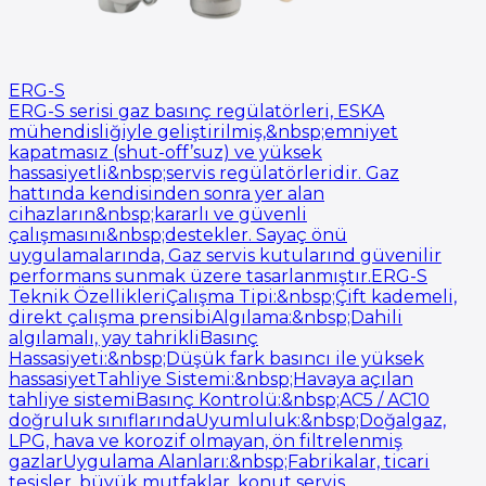
ERG-S
ERG-S serisi gaz basınç regülatörleri, ESKA
mühendisliğiyle geliştirilmiş,&nbsp;emniyet
kapatmasız (shut-off’suz) ve yüksek
hassasiyetli&nbsp;servis regülatörleridir. Gaz
hattında kendisinden sonra yer alan
cihazların&nbsp;kararlı ve güvenli
çalışmasını&nbsp;destekler. Sayaç önü
uygulamalarında, Gaz servis kutularınd güvenilir
performans sunmak üzere tasarlanmıştır.ERG-S
Teknik ÖzellikleriÇalışma Tipi:&nbsp;Çift kademeli,
direkt çalışma prensibiAlgılama:&nbsp;Dahili
algılamalı, yay tahrikliBasınç
Hassasiyeti:&nbsp;Düşük fark basıncı ile yüksek
hassasiyetTahliye Sistemi:&nbsp;Havaya açılan
tahliye sistemiBasınç Kontrolü:&nbsp;AC5 / AC10
doğruluk sınıflarındaUyumluluk:&nbsp;Doğalgaz,
LPG, hava ve korozif olmayan, ön filtrelenmiş
gazlarUygulama Alanları:&nbsp;Fabrikalar, ticari
tesisler, büyük mutfaklar, konut servis