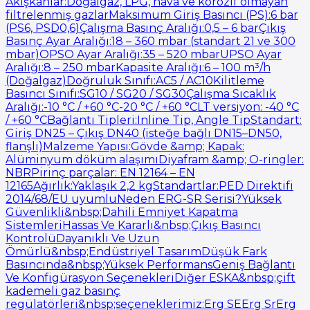
Akışkanlar:Doğalgaz, LPG, hava ve korozif olmayan
filtrelenmiş gazlarMaksimum Giriş Basıncı (PS):6 bar
(PS6, PSD0,6)Çalışma Basınç Aralığı:0,5 – 6 barÇıkış
Basınç Ayar Aralığı:18 – 360 mbar (standart 21 ve 300
mbar)OPSO Ayar Aralığı:35 – 520 mbarUPSO Ayar
Aralığı:8 – 250 mbarKapasite Aralığı:6 – 100 m³/h
(Doğalgaz)Doğruluk Sınıfı:AC5 / AC10Kilitleme
Basıncı Sınıfı:SG10 / SG20 / SG30Çalışma Sıcaklık
Aralığı:-10 °C / +60 °C-20 °C / +60 °CLT versiyon: -40 °C
/ +60 °CBağlantı Tipleri:Inline Tip, Angle TipStandart:
Giriş DN25 – Çıkış DN40 (isteğe bağlı DN15–DN50,
flanşlı)Malzeme Yapısı:Gövde &amp; Kapak:
Alüminyum döküm alaşımıDiyafram &amp; O-ringler:
NBRPirinç parçalar: EN 12164 – EN
12165Ağırlık:Yaklaşık 2,2 kgStandartlar:PED Direktifi
2014/68/EU uyumluNeden ERG-SR Serisi?Yüksek
Güvenlikli&nbsp;Dahili Emniyet Kapatma
SistemleriHassas Ve Kararlı&nbsp;Çıkış Basıncı
KontrolüDayanıklı Ve Uzun
Ömürlü&nbsp;Endüstriyel TasarımDüşük Fark
Basıncında&nbsp;Yüksek PerformansGeniş Bağlantı
Ve Konfigürasyon SeçenekleriDiğer ESKA&nbsp;çift
kademeli gaz basınç
regülatörleri&nbsp;seçeneklerimiz:Erg SEErg SrErg