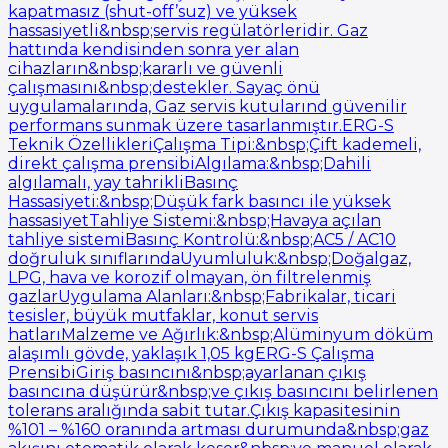
kapatmasız (shut-off’suz) ve yüksek
hassasiyetli&nbsp;servis regülatörleridir. Gaz
hattında kendisinden sonra yer alan
cihazların&nbsp;kararlı ve güvenli
çalışmasını&nbsp;destekler. Sayaç önü
uygulamalarında, Gaz servis kutularınd güvenilir
performans sunmak üzere tasarlanmıştır.ERG-S
Teknik ÖzellikleriÇalışma Tipi:&nbsp;Çift kademeli,
direkt çalışma prensibiAlgılama:&nbsp;Dahili
algılamalı, yay tahrikliBasınç
Hassasiyeti:&nbsp;Düşük fark basıncı ile yüksek
hassasiyetTahliye Sistemi:&nbsp;Havaya açılan
tahliye sistemiBasınç Kontrolü:&nbsp;AC5 / AC10
doğruluk sınıflarındaUyumluluk:&nbsp;Doğalgaz,
LPG, hava ve korozif olmayan, ön filtrelenmiş
gazlarUygulama Alanları:&nbsp;Fabrikalar, ticari
tesisler, büyük mutfaklar, konut servis
hatlarıMalzeme ve Ağırlık:&nbsp;Alüminyum döküm
alaşımlı gövde, yaklaşık 1,05 kgERG-S Çalışma
PrensibiGiriş basıncını&nbsp;ayarlanan çıkış
basıncına düşürür&nbsp;ve çıkış basıncını belirlenen
tolerans aralığında sabit tutar.Çıkış kapasitesinin
%101 – %160 oranında artması durumunda&nbsp;gaz