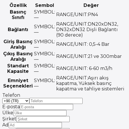
Özellik
Sembol
Değer
Basınç
SYMBOL:
RANGE/UNIT:
PN4
Sınıfı
—
RANGE/UNIT:
DN20xDN32,
SYMBOL:
Bağlantı
DN32xDN32 Dişli Bağlantı
—
(90 derece)
Giriş Basınç
SYMBOL:
RANGE/UNIT:
0,5-4 Bar
Aralığı
—
Çıkış Basınç
SYMBOL:
RANGE/UNIT:
21 ve 300mbar
Aralığı
—
Standart
SYMBOL:
RANGE/UNIT:
6-60 m3/h
Kapasite
—
RANGE/UNIT:
Aşırı akış
Emniyet
SYMBOL:
kapatma, Yüksek basınç
Seçenekleri
—
kapatma ve tahliye sistemleri
Telefon
E-posta
Ülke
Şirket
Ad