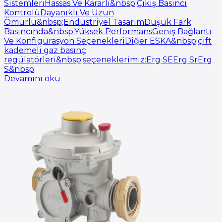
SistemleriHassas Ve Kararlı&nbsp;Çıkış Basıncı
KontrolüDayanıklı Ve Uzun
Ömürlü&nbsp;Endüstriyel TasarımDüşük Fark
Basıncında&nbsp;Yüksek PerformansGeniş Bağlantı
Ve Konfigürasyon SeçenekleriDiğer ESKA&nbsp;çift
kademeli gaz basınç
regülatörleri&nbsp;seçeneklerimiz:Erg SEErg SrErg
S&nbsp;
Devamını oku