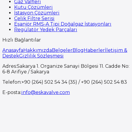
Gaz Valfleri
Kutu Çözümleri
İstasyon Çözümleri
Çelik Filtre Serisi
Eşanjör RMS-A Tipi Doğalgaz İstasyonları
Regülatör Yedek Parçaları
Hızlı Bağlantılar
Anasayfa
Hakkımızda
Belgeler
Blog
Haberler
İletişim &
Destek
Gizlilik Sözleşmesi
Adres
:
Sakarya 1. Organize Sanayi Bölgesi 11. Cadde No:
6-8 Arifiye / Sakarya
Telefon
:
+90 (264) 502 54 34 (35) / +90 (264) 502 54 83
E-posta
:
info@eskavalve.com