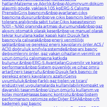
hatlarıMalzeme ve Ağırlık:&nbsp;Alüminyum döküm
alaşımlı gövde, yaklaşık 1,05 kgERG-S Çalışma
PrensibiGiriş basıncını&nbsp;ayarlanan çıkış
basıncına düşürür&nbsp;ve çıkış basıncını belirlenen
tolerans aralığında sabit tutar.Çıkış kapasitesinin
%101 – %160 oranında artması durumunda&nbsp;gaz
akışını otomatik olarak keser&nbsp;ve manuel olarak
tekrar kurulana kadar kapalı kalır.Düşük fark
basıncıyla çalışarak&nbsp;enerji verimliliği
sağlar&nbsp;ve gereksiz enerji kayıplarını önler.AC5 /
AC10 doğruluk sınıfıyla sistemde&nbsp;ani basınç
değişimlerini önler, gaz yakan cihazların verimli ve
uzun ömürlü çalışmasına katkıda
bulunur.&nbsp;ERG-S AvantajlarıGüvenilir ve kararlı
performans:&nbsp;Sistem güvenliği ve cihaz ömrü
artarEnerji tasarrufu:&nbsp;Düşük fark basıncı ile
gereksiz enerji kayıplarını azaltırGeniş
uyumluluk:&nbsp;Farklı gaz tipleri ve ticari/
endüstriyel uygulamalarda kullanılabilirKompakt ve
dayanıklı tasarım:&nbsp;Uzun ömürlü kullanım ve
kolay montajHassas basınç kontrolü:&nbsp;Sistem
performansını optimize ederDiğer ESKA&nbsp;çift
kademeli gaz basınç