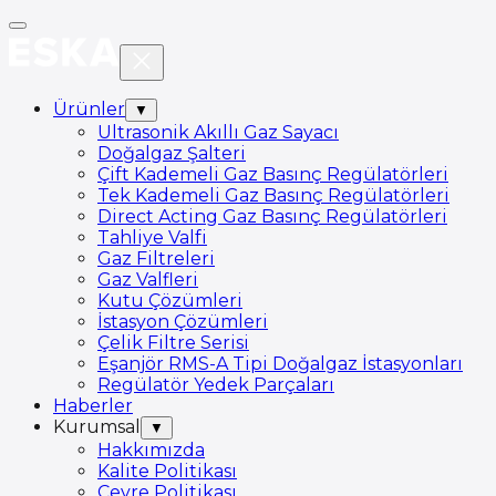
Ürünler
▼
Ultrasonik Akıllı Gaz Sayacı
Doğalgaz Şalteri
Çift Kademeli Gaz Basınç Regülatörleri
Tek Kademeli Gaz Basınç Regülatörleri
Direct Acting Gaz Basınç Regülatörleri
Tahliye Valfi
Gaz Filtreleri
Gaz Valfleri
Kutu Çözümleri
İstasyon Çözümleri
Çelik Filtre Serisi
Eşanjör RMS-A Tipi Doğalgaz İstasyonları
Regülatör Yedek Parçaları
Haberler
Kurumsal
▼
Hakkımızda
Kalite Politikası
Çevre Politikası