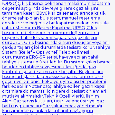
(OPSO)Çıkış basıncı belirlenen maksimum kapatma
değerini aştığında devreye girerek gaz akışını
tamamen keser. Büyük arıza senaryolarında kritik
öneme sahip olan bu sistem, manuel resetleme
gerektirir ve bağımsız bir kapatma mekanizması ile
çalışır.Minimum Basınç Kapatma (UPSO)Çıkış
basıncının belirlenen minimum değerin altına
düşmesi halinde sistemi kapatarak gaz akışını
durdurur. Giriş basıncındaki aşırı düşüşler veya ani
çekiş artışları gibi durumlarda tesisatı korur.Tahliye
Sistemi (Relief – Opsiyonel)Talep edilmesi
durumunda ERG-SR serisi, havaya açılan dahili
tahliye sistemi ile üretilebilir. Bu sistem, çıkış basıncı
belirlenen tahliye seviyesine ulaştığında gazı
kontrollü şekilde atmosfere boşaltır. Böylece ani
basınç artışlarında gereksiz kapatmaların önüne
geçilir ve kullanıcı koku yoluyla olası bir problemi
fark edebilir.Not:&nbsp;Tahliye edilen gazın kapalı
ortamlara dolmaması için gerekli tesisat önlemleri
mutlaka alınmalıdır.Teknik ÖzelliklerKullanım
Alanı:Gaz servis kutuları, ticari ve endüstriyel gaz
hattı uygulamaları(Gaz yakan cihaz yönetmeliği
kapsamındaki alanlarda kullanılmaz)Uygun