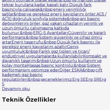
akışını otomatik olarak keser&nbsp;ve manuel olarak
tekrar kurulana kadar kapalı kalır.Düşük fark
basıncıyla çalışarak&nbsp;enerji verimliliği
sağlar&nbsp;ve gereksiz enerji kayıplarını önler.AC5 /
AC10 doğruluk sınıfıyla sistemde&nbsp;ani basınç
değişimlerini önler, gaz yakan cihazların verimli ve
uzun ömürlü çalışmasına katkıda
bulunur.&nbsp;ERG-S AvantajlarıGüvenilir ve kararlı
performans:&nbsp;Sistem güvenliği ve cihaz ömrü
artarEnerji tasarrufu:&nbsp;Düşük fark basıncı ile
gereksiz enerji kayıplarını azaltırGeniş
uyumluluk:&nbsp;Farklı gaz tipleri ve ticari/
endüstriyel uygulamalarda kullanılabilirKompakt ve
dayanıklı tasarım:&nbsp;Uzun ömürlü kullanım ve
kolay montajHassas basınç kontrolü:&nbsp;Sistem
performansını optimize ederDiğer ESKA&nbsp;çift
kademeli gaz basınç
regülatörleri&nbsp;seçeneklerimiz:Erg SEErg SRErg
S
Devamını oku
Teknik Özellikler