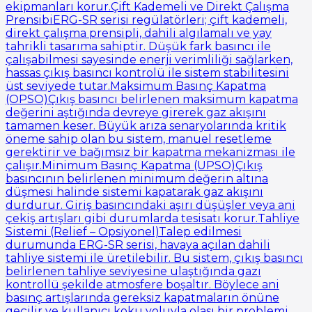
ekipmanları korur.Çift Kademeli ve Direkt Çalışma
PrensibiERG-SR serisi regülatörleri; çift kademeli,
direkt çalışma prensipli, dahili algılamalı ve yay
tahrikli tasarıma sahiptir. Düşük fark basıncı ile
çalışabilmesi sayesinde enerji verimliliği sağlarken,
hassas çıkış basıncı kontrolü ile sistem stabilitesini
üst seviyede tutar.Maksimum Basınç Kapatma
(OPSO)Çıkış basıncı belirlenen maksimum kapatma
değerini aştığında devreye girerek gaz akışını
tamamen keser. Büyük arıza senaryolarında kritik
öneme sahip olan bu sistem, manuel resetleme
gerektirir ve bağımsız bir kapatma mekanizması ile
çalışır.Minimum Basınç Kapatma (UPSO)Çıkış
basıncının belirlenen minimum değerin altına
düşmesi halinde sistemi kapatarak gaz akışını
durdurur. Giriş basıncındaki aşırı düşüşler veya ani
çekiş artışları gibi durumlarda tesisatı korur.Tahliye
Sistemi (Relief – Opsiyonel)Talep edilmesi
durumunda ERG-SR serisi, havaya açılan dahili
tahliye sistemi ile üretilebilir. Bu sistem, çıkış basıncı
belirlenen tahliye seviyesine ulaştığında gazı
kontrollü şekilde atmosfere boşaltır. Böylece ani
basınç artışlarında gereksiz kapatmaların önüne
geçilir ve kullanıcı koku yoluyla olası bir problemi