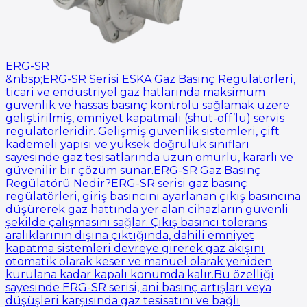
ERG-SR
&nbsp;ERG-SR Serisi ESKA Gaz Basınç Regülatörleri,
ticari ve endüstriyel gaz hatlarında maksimum
güvenlik ve hassas basınç kontrolü sağlamak üzere
geliştirilmiş, emniyet kapatmalı (shut-off’lu) servis
regülatörleridir. Gelişmiş güvenlik sistemleri, çift
kademeli yapısı ve yüksek doğruluk sınıfları
sayesinde gaz tesisatlarında uzun ömürlü, kararlı ve
güvenilir bir çözüm sunar.ERG-SR Gaz Basınç
Regülatörü Nedir?ERG-SR serisi gaz basınç
regülatörleri, giriş basıncını ayarlanan çıkış basıncına
düşürerek gaz hattında yer alan cihazların güvenli
şekilde çalışmasını sağlar. Çıkış basıncı tolerans
aralıklarının dışına çıktığında, dahili emniyet
kapatma sistemleri devreye girerek gaz akışını
otomatik olarak keser ve manuel olarak yeniden
kurulana kadar kapalı konumda kalır.Bu özelliği
sayesinde ERG-SR serisi, ani basınç artışları veya
düşüşleri karşısında gaz tesisatını ve bağlı