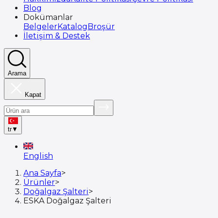
Blog
Dokümanlar
Belgeler
Katalog
Broşür
İletişim & Destek
Arama
Kapat
tr
▼
English
Ana Sayfa
>
Ürünler
>
Doğalgaz Şalteri
>
ESKA Doğalgaz Şalteri