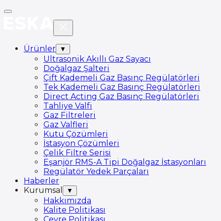
Ürünler
▼
Ultrasonik Akıllı Gaz Sayacı
Doğalgaz Şalteri
Çift Kademeli Gaz Basınç Regülatörleri
Tek Kademeli Gaz Basınç Regülatörleri
Direct Acting Gaz Basınç Regülatörleri
Tahliye Valfi
Gaz Filtreleri
Gaz Valfleri
Kutu Çözümleri
İstasyon Çözümleri
Çelik Filtre Serisi
Eşanjör RMS-A Tipi Doğalgaz İstasyonları
Regülatör Yedek Parçaları
Haberler
Kurumsal
▼
Hakkımızda
Kalite Politikası
Çevre Politikası