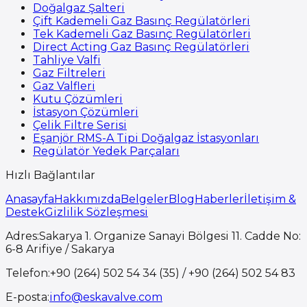
Doğalgaz Şalteri
Çift Kademeli Gaz Basınç Regülatörleri
Tek Kademeli Gaz Basınç Regülatörleri
Direct Acting Gaz Basınç Regülatörleri
Tahliye Valfi
Gaz Filtreleri
Gaz Valfleri
Kutu Çözümleri
İstasyon Çözümleri
Çelik Filtre Serisi
Eşanjör RMS-A Tipi Doğalgaz İstasyonları
Regülatör Yedek Parçaları
Hızlı Bağlantılar
Anasayfa
Hakkımızda
Belgeler
Blog
Haberler
İletişim &
Destek
Gizlilik Sözleşmesi
Adres
:
Sakarya 1. Organize Sanayi Bölgesi 11. Cadde No:
6-8 Arifiye / Sakarya
Telefon
:
+90 (264) 502 54 34 (35) / +90 (264) 502 54 83
E-posta
:
info@eskavalve.com