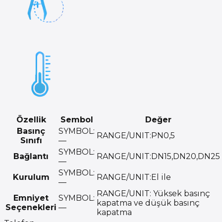
Özellik
Sembol
Değer
Basınç
SYMBOL:
RANGE/UNIT:
PN0,5
Sınıfı
—
SYMBOL:
Bağlantı
RANGE/UNIT:
DN15,DN20,DN25
—
SYMBOL:
Kurulum
RANGE/UNIT:
El ile
—
RANGE/UNIT:
Yüksek basınç
Emniyet
SYMBOL:
kapatma ve düşük basınç
Seçenekleri
—
kapatma