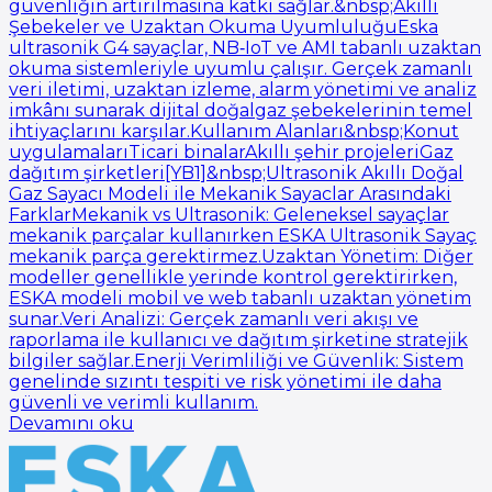
güvenliğin artırılmasına katkı sağlar.&nbsp;Akıllı
Şebekeler ve Uzaktan Okuma UyumluluğuEska
ultrasonik G4 sayaçlar, NB‑IoT ve AMI tabanlı uzaktan
okuma sistemleriyle uyumlu çalışır. Gerçek zamanlı
veri iletimi, uzaktan izleme, alarm yönetimi ve analiz
imkânı sunarak dijital doğalgaz şebekelerinin temel
ihtiyaçlarını karşılar.Kullanım Alanları&nbsp;Konut
uygulamalarıTicari binalarAkıllı şehir projeleriGaz
dağıtım şirketleri[YB1]&nbsp;Ultrasonik Akıllı Doğal
Gaz Sayacı Modeli ile Mekanik Sayaclar Arasındaki
FarklarMekanik vs Ultrasonik: Geleneksel sayaçlar
mekanik parçalar kullanırken ESKA Ultrasonik Sayaç
mekanik parça gerektirmez.Uzaktan Yönetim: Diğer
modeller genellikle yerinde kontrol gerektirirken,
ESKA modeli mobil ve web tabanlı uzaktan yönetim
sunar.Veri Analizi: Gerçek zamanlı veri akışı ve
raporlama ile kullanıcı ve dağıtım şirketine stratejik
bilgiler sağlar.Enerji Verimliliği ve Güvenlik: Sistem
genelinde sızıntı tespiti ve risk yönetimi ile daha
güvenli ve verimli kullanım.
Devamını oku