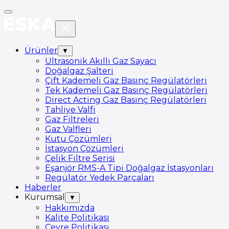
Ürünler
▼
Ultrasonik Akıllı Gaz Sayacı
Doğalgaz Şalteri
Çift Kademeli Gaz Basınç Regülatörleri
Tek Kademeli Gaz Basınç Regülatörleri
Direct Acting Gaz Basınç Regülatörleri
Tahliye Valfi
Gaz Filtreleri
Gaz Valfleri
Kutu Çözümleri
İstasyon Çözümleri
Çelik Filtre Serisi
Eşanjör RMS-A Tipi Doğalgaz İstasyonları
Regülatör Yedek Parçaları
Haberler
Kurumsal
▼
Hakkımızda
Kalite Politikası
Çevre Politikası