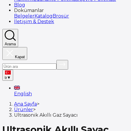
Blog
Dokümanlar
Belgeler
Katalog
Broşür
İletişim & Destek
Arama
Kapat
tr
▼
English
Ana Sayfa
>
Ürünler
>
Ultrasonik Akıllı Gaz Sayacı
Ultrasonik Akıllı Sayaç