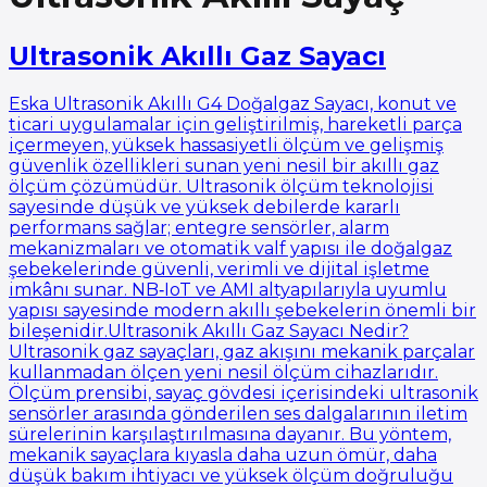
Ultrasonik Akıllı Gaz Sayacı
Eska Ultrasonik Akıllı G4 Doğalgaz Sayacı, konut ve
ticari uygulamalar için geliştirilmiş, hareketli parça
içermeyen, yüksek hassasiyetli ölçüm ve gelişmiş
güvenlik özellikleri sunan yeni nesil bir akıllı gaz
ölçüm çözümüdür. Ultrasonik ölçüm teknolojisi
sayesinde düşük ve yüksek debilerde kararlı
performans sağlar; entegre sensörler, alarm
mekanizmaları ve otomatik valf yapısı ile doğalgaz
şebekelerinde güvenli, verimli ve dijital işletme
imkânı sunar. NB‑IoT ve AMI altyapılarıyla uyumlu
yapısı sayesinde modern akıllı şebekelerin önemli bir
bileşenidir.Ultrasonik Akıllı Gaz Sayacı Nedir?
Ultrasonik gaz sayaçları, gaz akışını mekanik parçalar
kullanmadan ölçen yeni nesil ölçüm cihazlarıdır.
Ölçüm prensibi, sayaç gövdesi içerisindeki ultrasonik
sensörler arasında gönderilen ses dalgalarının iletim
sürelerinin karşılaştırılmasına dayanır. Bu yöntem,
mekanik sayaçlara kıyasla daha uzun ömür, daha
düşük bakım ihtiyacı ve yüksek ölçüm doğruluğu