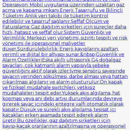
Operasyon: Mobil uygulama üzerinden uzaktan gaz
açma ve kapama imkanı.Enerji Tasarrufu ve Bilinçli
Tüketim: Anlık veri takibi ile tüketim kontrol
edilebilir ve tasarruf sağlanır.Şeffaf Ölçüm ve
Faturalama: Gaz dağıtım şirketleri için süreçler daha
hızlı, hatasız ve şeffaf olur.Sistem Güvenliği ve
Verimlilik: Merkezi veri yönetimi, sızıntı tespiti ve risk
yönetimi ile operasyonel maliyetler
düşer.Sürdürülebilirlik: Enerji kayıplarını azaltan,
verimli ve dijital bir altyapı sunar.&nbsp;Güvenlik ve
Alarm ÖzellikleriEska akıllı ultrasonik G4 doğalgaz
sayaçları, çok katmanlı alarm yapısıyla şebeke
güvenliğini aktif olarak izler:İvme sensörü sayesinde
sayacın yerinden sökülmesi, darbe alması veya hattan
çıkarılması algılanır ve alarm oluşturulur.Ön kapak
ve fiziksel müdahale switchleri, yetkisiz
müdahaleleri tespit eder.Yüksek akış algılama, hat
kopması veya ani debi artışı durumlarında devreye
girerek sayaç içindeki entegre valfi otomatik olarak
kapatır.Düşük ve sürekli akış algılama, tesisat içi
kaçakları erken aşamada tespit ederek alarm
üretir.Bu özellikler, gaz dağıtım şirketleri için
kayıp‑kaçak oranlarının azaltılmasına ve operasyonel