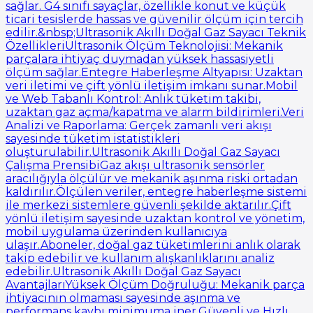
sağlar. G4 sınıfı sayaçlar, özellikle konut ve küçük
ticari tesislerde hassas ve güvenilir ölçüm için tercih
edilir.&nbsp;Ultrasonik Akıllı Doğal Gaz Sayacı Teknik
ÖzellikleriUltrasonik Ölçüm Teknolojisi: Mekanik
parçalara ihtiyaç duymadan yüksek hassasiyetli
ölçüm sağlar.Entegre Haberleşme Altyapısı: Uzaktan
veri iletimi ve çift yönlü iletişim imkanı sunar.Mobil
ve Web Tabanlı Kontrol: Anlık tüketim takibi,
uzaktan gaz açma/kapatma ve alarm bildirimleri.Veri
Analizi ve Raporlama: Gerçek zamanlı veri akışı
sayesinde tüketim istatistikleri
oluşturulabilir.Ultrasonik Akıllı Doğal Gaz Sayacı
Çalışma PrensibiGaz akışı ultrasonik sensörler
aracılığıyla ölçülür ve mekanik aşınma riski ortadan
kaldırılır.Ölçülen veriler, entegre haberleşme sistemi
ile merkezi sistemlere güvenli şekilde aktarılır.Çift
yönlü iletişim sayesinde uzaktan kontrol ve yönetim,
mobil uygulama üzerinden kullanıcıya
ulaşır.Aboneler, doğal gaz tüketimlerini anlık olarak
takip edebilir ve kullanım alışkanlıklarını analiz
edebilir.Ultrasonik Akıllı Doğal Gaz Sayacı
AvantajlarıYüksek Ölçüm Doğruluğu: Mekanik parça
ihtiyacının olmaması sayesinde aşınma ve
performans kaybı minimuma iner.Güvenli ve Hızlı