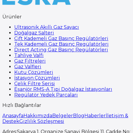
Ürünler
Ultrasonik Akıllı Gaz Sayacı
Doğalgaz Şalteri
Çift Kademeli Gaz Basınç Regülatörleri
Tek Kademeli Gaz Basınç Regülatörleri
Direct Acting Gaz Basınç Regülatörleri
Tahliye Valfi
Gaz Filtreleri
Gaz Valfleri
Kutu Çözümleri
İstasyon Çözümleri
Çelik Filtre Serisi
Eşanjör RMS-A Tipi Doğalgaz İstasyonları
Regülatör Yedek Parçaları
Hızlı Bağlantılar
Anasayfa
Hakkımızda
Belgeler
Blog
Haberler
İletişim &
Destek
Gizlilik Sözleşmesi
Adres
:
Sakarya 1. Organize Sanayi Bölgesi 11. Cadde No: