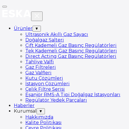
Ürünler
▼
Ultrasonik Akıllı Gaz Sayacı
Doğalgaz Şalteri
Çift Kademeli Gaz Basınç Regülatörleri
Tek Kademeli Gaz Basınç Regülatörleri
Direct Acting Gaz Basınç Regülatörleri
Tahliye Valfi
Gaz Filtreleri
Gaz Valfleri
Kutu Çözümleri
İstasyon Çözümleri
Çelik Filtre Serisi
Eşanjör RMS-A Tipi Doğalgaz İstasyonları
Regülatör Yedek Parçaları
Haberler
Kurumsal
▼
Hakkımızda
Kalite Politikası
Çevre Politikası