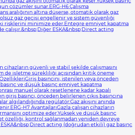
umunda gaz akışını otomatik olarak keser.Yüksek basınç
 uygun çözümler sunar.ERG-H6 Çalışma
rans aralığının altına düşerse, otomatik olarak gaz
olsüz gaz geçişi engellenir ve sistem güvenliği
eki risklerini minimize eder.Entegre emniyet kapatma
de çalışır.&nbsp;Diğer ESKA&nbsp;Direct acting
 cihazların güvenli ve stabil şekilde çalışmasını
 de işletme sürekliliği açısından kritik öneme
ellikleriGiriş basıncını, istenilen veya önceden
sek basınç ve düşük basınç emniyet kapatma
onrası manuel olarak resetlenene kadar kapalı
 giriş basıncı, önceden belirlenen çıkış basıncına
alar algılandığında regülatör:Gaz akışını anında
lenir.ERG-H7 AvantajlarıGazla çalışan cihazların
formansını optimize eder.Yüksek ve düşük basınç
et özelliği, kontrol sağlanmadan yeniden devreye
ğer ESKA&nbsp;Direct acting (doğrudan etkili) gaz basınç