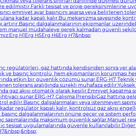
e çıkması veya tolerans sınırları dahilinde düşmesi dur
e edilmiştir.Farklı tesisat ve proje gereksinimlerine
asıncı emniyet ayar basıncını aşarsa veya belirlenen tole
urulana kadar kapalı kalır.Bu mekanizma sayesinde kontr
ği artırır.Basınç dalgalanmalarının ekipmanlar üzerind
r.Sistem manuel müdahaleye gerek kalmadan güvenli şekil
rimiz:Erg H1Erg H5Erg H6Erg H7&nbsp;
ç regülatörleri, gaz hattında kendisinden sonra yer alan
lik ve basınç kontrolü, hem ekipmanların korunması hem
arında etkin bir güvenlik çözümü sunar.ERG-H7 Teknik Öz
irlenen tolerans aralığında sürekli muhafaza edilir.Yük
nda gaz akışı otomatik olarak kesilir.Emniyet kapatma s
ihtiyacı sunar.ERG-H7 Çalışma PrensibiGaz hattına gelen
ntrol edilir.Basınç dalgalanmaları veya istenmeyen sapm
kadar regülatör kapalı kalır, kontrolsüz gaz akışı engel
ni basınç dalgalanmalarının önüne geçer ve sistem per
asınç sapmalarında maksimum güvenlik sağlar.Manuel res
 ve iç tesisat uygulamalarında güvenle kullanılabilir.Di
 H7&nbsp;&nbsp;