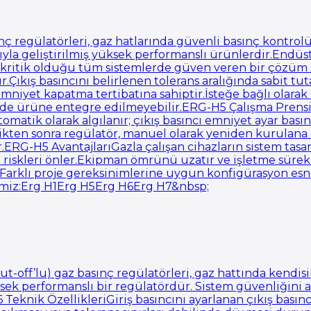
nç regülatörleri, gaz hatlarında güvenli basınç kontrol
a geliştirilmiş yüksek performanslı ürünlerdir.Endüstr
 kritik olduğu tüm sistemlerde güven veren bir çözüm 
r.Çıkış basıncını belirlenen tolerans aralığında sabit t
mniyet kapatma tertibatına sahiptir.İsteğe bağlı olarak 
nde ürüne entegre edilmeyebilir.ERG-H5 Çalışma Prensibi
omatik olarak algılanır; çıkış basıncı emniyet ayar bası
kten sonra regülatör, manuel olarak yeniden kurulana kad
ir.ERG-H5 AvantajlarıGazla çalışan cihazların sistem tas
 riskleri önler.Ekipman ömrünü uzatır ve işletme sürek
r.Farklı proje gereksinimlerine uygun konfigürasyon es
rimiz:Erg H1Erg H5Erg H6Erg H7&nbsp;
off’lu) gaz basınç regülatörleri, gaz hattında kendisi
sek performanslı bir regülatördür. Sistem güvenliğini a
Teknik ÖzellikleriGiriş basıncını ayarlanan çıkış basınc