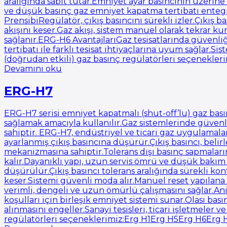
aralığında sabit tutar.Emniyet ayar basıncının üzerin
ve düşük basınç gaz emniyet kapatma tertibatı entegr
PrensibiRegülatör, çıkış basıncını sürekli izler.Çıkış b
akışını keser.Gaz akışı, sistem manuel olarak tekrar k
sağlanır.ERG-H6 AvantajlarıGaz tesisatlarında güvenli
tertibatı ile farklı tesisat ihtiyaçlarına uyum sağla
(doğrudan etkili) gaz basınç regülatörleri seçenekle
Devamını oku
ERG-H7
ERG-H7 serisi emniyet kapatmalı (shut-off’lu) gaz basın
sağlamak amacıyla kullanılır.Gaz sistemlerinde güven
sahiptir. ERG-H7, endüstriyel ve ticari gaz uygulamal
ayarlanmış çıkış basıncına düşürür.Çıkış basıncı, bel
mekanizmasına sahiptir.Tolerans dışı basınç sapmaları
kalır.Dayanıklı yapı, uzun servis ömrü ve düşük bakım 
düşürülür.Çıkış basıncı tolerans aralığında sürekli ko
keser.Sistemi güvenli moda alır.Manuel reset yapılana 
verimli, dengeli ve uzun ömürlü çalışmasını sağlar.A
koşulları için birleşik emniyet sistemi sunar.Olası b
alınmasını engeller.Sanayi tesisleri, ticari işletmeler
regülatörleri seçeneklerimiz:Erg H1Erg H5Erg H6Erg