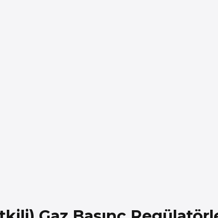
kili) Gaz Basınç Regülatörl