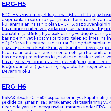
ERG-H5
ERG-H5 serisi emniyet kapatmalı (shut-off’lu) gaz bası
ekipmanların sorunsuz çalışmasını temin etmek amacıyl
kullanım alanına sahip olan ERG-H5, gaz güvenliğinin
basıncını istenilen ve ayarlanan çıkış basıncına düşürü
donatılmıştır.Birleşik yüksek basınç ve düşük basınç e
basınç emniyet kapatma tertibatı, talep edilmesi hali
düşürür ve bu basıncı sabit tutar.Basınç değişimleri ot
gaz akışı anında kesilir.Emniyet kapatma devreye girdi
kapalı alanlarda birikmesini önlemek için kullanılabil
basınç değişimlerinden kaynaklanabilecek arızaları ve
basınç senaryolarında sistem güvenliğini garanti ede
(doğrudan etkili) gaz basınç regülatörleri seçenekle
Devamını oku
ERG-H6
ESKA&nbsp;ERG-H6&nbsp;serisi emniyet kapatmalı (shut-
şekilde çalışmasını sağlamak amacıyla tasarlanmış yük
üzerinde yaratabileceği riskleri minimize eder.ERG-H6 