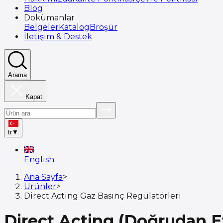
Blog
Dokümanlar
Belgeler
Katalog
Broşür
İletişim & Destek
Arama
Kapat
tr
▼
English
Ana Sayfa
>
Ürünler
>
Direct Acting Gaz Basınç Regülatörleri
Direct Acting (Doğrudan Et