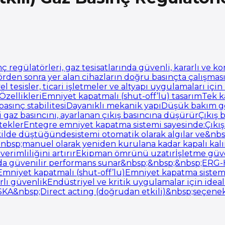
ç regülatörleri, gaz tesisatlarında güvenli, kararlı ve 
örden sonra yer alan cihazların doğru basınçta çalışma
l tesisler, ticari işletmeler ve altyapı uygulamaları i
ellikleriEmniyet kapatmalı (shut-off’lu) tasarımTek ka
k basınç stabilitesiDayanıklı mekanik yapıDüşük bakım
gaz basıncını, ayarlanan çıkış basıncına düşürürÇıkış ba
steklerEntegre emniyet kapatma sistemi sayesinde:Çıkış
kilde düştüğündesistemi otomatik olarak algılar ve&nbs
&nbsp;manuel olarak yeniden kurulana kadar kapalı kalı
ji verimliliğini artırırEkipman ömrünü uzatırİşletme g
arda güvenilir performans sunar&nbsp;&nbsp;&nbsp;ERG-H
rEmniyet kapatmalı (shut-off’lu)Emniyet kapatma siste
rlı güvenlikEndüstriyel ve kritik uygulamalar için id
SKA&nbsp;Direct acting (doğrudan etkili)&nbsp;seçene