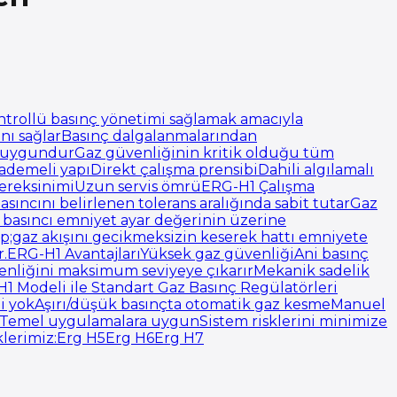
kontrollü basınç yönetimi sağlamak amacıyla
sını sağlarBasınç dalgalanmalarından
çin uygundurGaz güvenliğinin kritik olduğu tüm
demeli yapıDirekt çalışma prensibiDahili algılamalı
 gereksinimiUzun servis ömrüERG-H1 Çalışma
sıncını belirlenen tolerans aralığında sabit tutarGaz
 basıncı emniyet ayar değerinin üzerine
p;gaz akışını gecikmeksizin keserek hattı emniyete
r.ERG-H1 AvantajlarıYüksek gaz güvenliğiAni basınç
üvenliğini maksimum seviyeye çıkarırMekanik sadelik
1 Modeli ile Standart Gaz Basınç Regülatörleri
mi yokAşırı/düşük basınçta otomatik gaz kesmeManuel
ealTemel uygulamalara uygunSistem risklerini minimize
klerimiz:Erg H5Erg H6Erg H7