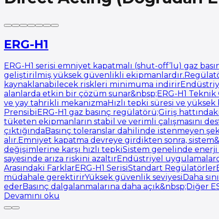
ERG-H1
ERG-H1 serisi emniyet kapatmalı (shut-off’lu) gaz basın
geliştirilmiş yüksek güvenlikli ekipmanlardır.Regülat
kaynaklanabilecek riskleri minimuma indirirEndüstriye
alanlarda etkin bir çözüm sunar&nbsp;ERG-H1 Teknik Öz
ve yay tahrikli mekanizmaHızlı tepki süresi ve yükse
PrensibiERG-H1 gaz basınç regülatörü;Giriş hattındaki 
tüketen ekipmanların stabil ve verimli çalışmasını de
çıktığındaBasınç toleranslar dahilinde istenmeyen şe
alır.Emniyet kapatma devreye girdikten sonra, sistem
değişimlerine karşı hızlı tepkiSistem genelinde ener
sayesinde arıza riskini azaltırEndüstriyel uygulamal
Arasındaki FarklarERG-H1 SerisiStandart Regülatörle
müdahale gerektirirYüksek güvenlik seviyesiDaha sını
ederBasınç dalgalanmalarına daha açık&nbsp;Diğer E
Devamını oku