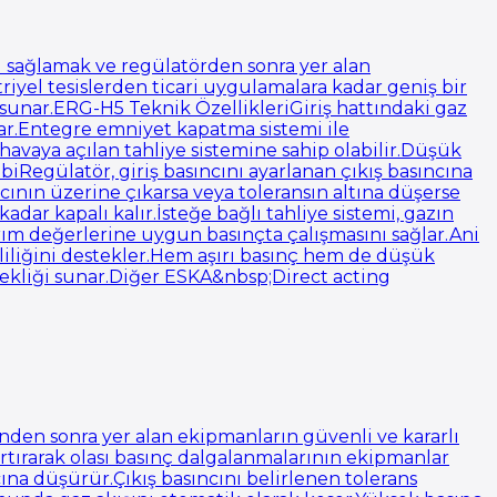
ü sağlamak ve regülatörden sonra yer alan
iyel tesislerden ticari uygulamalara kadar geniş bir
sunar.ERG-H5 Teknik ÖzellikleriGiriş hattındaki gaz
utar.Entegre emniyet kapatma sistemi ile
havaya açılan tahliye sistemine sahip olabilir.Düşük
Regülatör, giriş basıncını ayarlanan çıkış basıncına
ncının üzerine çıkarsa veya toleransın altına düşerse
ar kapalı kalır.İsteğe bağlı tahliye sistemi, gazın
arım değerlerine uygun basınçta çalışmasını sağlar.Ani
liliğini destekler.Hem aşırı basınç hem de düşük
nekliği sunar.Diğer ESKA&nbsp;Direct acting
nden sonra yer alan ekipmanların güvenli ve kararlı
rtırarak olası basınç dalgalanmalarının ekipmanlar
ına düşürür.Çıkış basıncını belirlenen tolerans