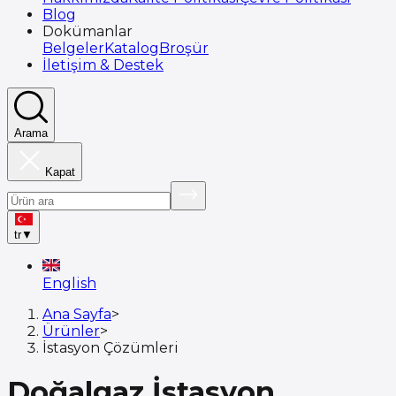
Blog
Dokümanlar
Belgeler
Katalog
Broşür
İletişim & Destek
Arama
Kapat
tr
▼
English
Ana Sayfa
>
Ürünler
>
İstasyon Çözümleri
Doğalgaz İstasyon