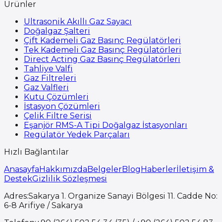
Ürünler
Ultrasonik Akıllı Gaz Sayacı
Doğalgaz Şalteri
Çift Kademeli Gaz Basınç Regülatörleri
Tek Kademeli Gaz Basınç Regülatörleri
Direct Acting Gaz Basınç Regülatörleri
Tahliye Valfi
Gaz Filtreleri
Gaz Valfleri
Kutu Çözümleri
İstasyon Çözümleri
Çelik Filtre Serisi
Eşanjör RMS-A Tipi Doğalgaz İstasyonları
Regülatör Yedek Parçaları
Hızlı Bağlantılar
Anasayfa
Hakkımızda
Belgeler
Blog
Haberler
İletişim &
Destek
Gizlilik Sözleşmesi
Adres
:
Sakarya 1. Organize Sanayi Bölgesi 11. Cadde No:
6-8 Arifiye / Sakarya