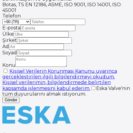
Botas, TS EN 12186, ASME, ISO 9001, ISO 14001, ISO
45001
Telefon
E-posta
Ülke
Şirket
Ad
Soyad
Konu
Kişisel Verilerin Korunması Kanunu uyarınca
gerçekleştirilen ilgili bilgilendirmeyi okudum.
Kişisel verilerimin, bilgilendirmede belirtilen
kapsamda işlenmesini kabul ederim.
Eska Valve'nin
tüm duyurularını almak istiyorum.
Gönder