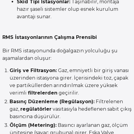
Skid Tipi İstasyonlar:
Taşınabilir, montaja
hazır şaseli sistemler olup esnek kurulum
avantajı sunar.
RMS İstasyonlarının Çalışma Prensibi
Bir RMS istasyonunda doğalgazın yolculuğu şu
aşamalardan oluşur:
Giriş ve Filtrasyon:
Gaz, emniyetli bir giriş vanası
üzerinden istasyona girer. İçerisindeki toz, çapak
ve partiküllerden arındırılmak üzere yüksek
verimli
filtrelerden
geçirilir.
Basınç Düzenleme (Regülasyon):
Filtrelenen
gaz,
regülatörler
vasıtasıyla hedeflenen sabit çıkış
basıncına düşürülür.
Ölçüm (Metering):
Basıncı ayarlanan gaz, ölçüm
ünitesine (sayaç grubuna) girer. Eska Valve