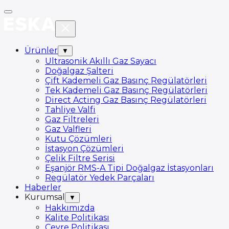
Ürünler
▼
Ultrasonik Akıllı Gaz Sayacı
Doğalgaz Şalteri
Çift Kademeli Gaz Basınç Regülatörleri
Tek Kademeli Gaz Basınç Regülatörleri
Direct Acting Gaz Basınç Regülatörleri
Tahliye Valfi
Gaz Filtreleri
Gaz Valfleri
Kutu Çözümleri
İstasyon Çözümleri
Çelik Filtre Serisi
Eşanjör RMS-A Tipi Doğalgaz İstasyonları
Regülatör Yedek Parçaları
Haberler
Kurumsal
▼
Hakkımızda
Kalite Politikası
Çevre Politikası