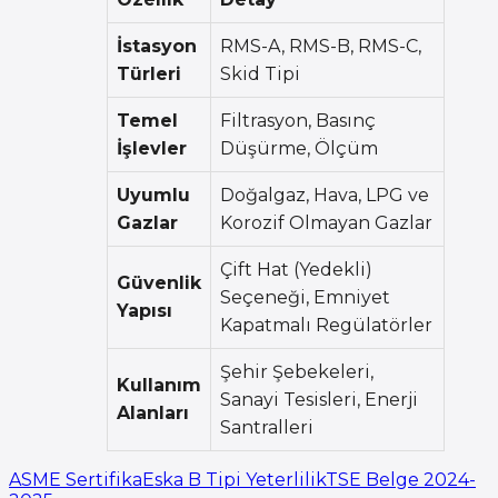
İstasyon
RMS-A, RMS-B, RMS-C,
Türleri
Skid Tipi
Temel
Filtrasyon, Basınç
İşlevler
Düşürme, Ölçüm
Uyumlu
Doğalgaz, Hava, LPG ve
Gazlar
Korozif Olmayan Gazlar
Çift Hat (Yedekli)
Güvenlik
Seçeneği, Emniyet
Yapısı
Kapatmalı Regülatörler
Şehir Şebekeleri,
Kullanım
Sanayi Tesisleri, Enerji
Alanları
Santralleri
ASME Sertifika
Eska B Tipi Yeterlilik
TSE Belge 2024-