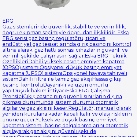
ERG
Gaz sistemlerinde güvenlik, stabilite ve verimlilik,
doğru ekipman seçimiyle doğrudan ilişkilidir. Eska
ERG serisi gaz basınç regülatörü, ticari ve
endüstriyel gaz tesisatlarında giriş basıncını kontrol
altına alarak, gaz hattı sonrası cihazların güvenli ve
verimli şekilde çalışmasını sağlar.Eska ERG Teknik
ÖzellikleriDahili yüksek basınç emniyet kapatma
(OPSO) sistemiOpsiyonel düşük basınç emniyet
kapatma (UPSO) sistemiOpsiyonel havaya tahliyeli
sistemDahili filtre ile temiz gaz akışıHassas çıkış
basıncı kontrolüDayanıklı ve uzun ömürlü
yapıDüşük bakım ihtiyacıEska ERG Çalışma
PrensibiÇıkış basıncının güvenli sınırların dışına
çıkması durumunda, sistem durumu otomatik
algılar ve gaz akışını keser.Regülatör, manuel olarak
yeniden kurulana kadar kapalı kalır ve olası risklerin
önüne geçer.Yüksek ve düşük basınç emniyet
kapatma sistemi, basınç dalgalanmalarını otomatik
algılayarak gaz akışını güvenli şekilde