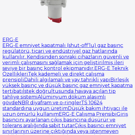
ERG-E
ERG-E emniyet kapatmalı (shut-off’lu) gaz basınç
regülatörü, ticari ve endüstriyel gaz hatlarında
kullanılır. Kendisinden sonraki cihazların güvenli ve
verimli çalışmasını sağlamak için geliştirilmiş ileri
seviye bir basınç kontrol ekipmanıdır.ERG-E Teknik
ÖzellikleriTek kademeli ve direkt çalışma
prensipliDahili algılamalı ve yay tahrikli yapıBirleşik
yüksek basınç ve düşük basınç gaz emniyet kapatma
tertibatıİstek doğrultusunda havaya açılan tip
tahliye sistemiAlüminyum döküm alaşımlı
gövdeNBR diyafram ve o-ringlerTS 10624
standardına uygun üretimDüşük bakım ihtiyacı ile
uzun ömürlü kullanımERG-E Çalışma PrensibiGiriş
basıncını ayarlanan çıkış basıncına düşürür ve
tolerans aralığında sabit tutarÇıkış basıncı emniyet
sınırlarının üzerine çıktığında veya istenmeyen