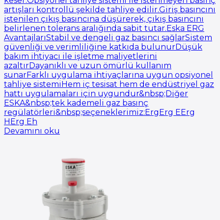
keser.Opsiyonel tahliye sistemi ile istenmeyen basınç
artışları kontrollü şekilde tahliye edilir.Giriş basıncını
istenilen çıkış basıncına düşürerek, çıkış basıncını
belirlenen tolerans aralığında sabit tutar.Eska ERG
AvantajlarıStabil ve dengeli gaz basıncı sağlarSistem
güvenliği ve verimliliğine katkıda bulunurDüşük
bakım ihtiyacı ile işletme maliyetlerini
azaltırDayanıklı ve uzun ömürlü kullanım
sunarFarklı uygulama ihtiyaçlarına uygun opsiyonel
tahliye sistemiHem iç tesisat hem de endüstriyel gaz
hattı uygulamaları için uygundur&nbsp;Diğer
ESKA&nbsp;tek kademeli gaz basınç
regülatörleri&nbsp;seçeneklerimiz:ErgErg EErg
HErg Eh
Devamını oku