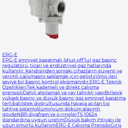
ERG-E
ERG-E emniyet kapatmalı (shut-off’lu) gaz basınç
regülatörü, ticari ve endüstriyel gaz hatlarında
kullanılır. Kendisinden sonraki cihazların güvenli ve
verimli çalışmasını sağlamak için geliştirilmiş ileri
seviye bir basınç kontrol ekipmanıdır.ERG-E Teknik
ÖzellikleriTek kademeli ve direkt çalışma
prensipliDahili algılamalı ve yay tahrikli yapıBirleşik
yüksek basınç ve düşük basınç gaz emniyet kapatma
tertibatıİstek doğrultusunda havaya açılan tip
tahliye sistemiAlüminyum döküm alaşımlı
gövdeNBR diyafram ve o-ringlerTS 10624
standardına uygun üretimDüşük bakım ihtiyacı ile
uzun ömürlü kullanımERG-E Çalışma PrensibiGiriş