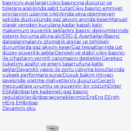
basıncını ayarlanan çıkış basıncına düşürür ve
tolerans aralığında sabit tutarÇıkış basıncı emniyet
sınırlarının üzerine çıktığında veya istenmeyen
şekilde düştüğünde gaz akışını anında keserManuel
olarak yeniden kurulana kadar kapalı kalır,
maksimum güvenlik sağlarAni basınç değişimlerinde
sistemi koruma altına alırERG-E AvantajlarıBasınç
dalgalanmalarını otomatik algılar ve tehlikeli
durumlarda gaz akışını keserGaz tesisatlarında üst
düzey güvenlik sağlarDengeli ve stabil çıkış basıncı
ile cihazların verimli çalışmasını desteklerGereksiz
tüketimi azaltır ve enerji tasarrufuna katkı
sağlarDayanıklı yapısı ile zorlu çalışma koşullarında
yüksek performans sunarDüşük bakım ihtiyacı
sayesinde işletme maliyetlerini düşürürGeçerli
mevzuatlara uyumlu ve güvenilir bir çözümDiğer
ESKA&nbsp;tek kademeli gaz basınç
regülatörleri&nbsp;seçeneklerimiz:ErgErg EErgh
HErg EH&nbsp;
Devamını oku