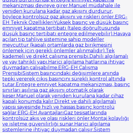
mekanizması devreye girer.Manuel müdahale ile
yeniden kurulana kadar gaz akışını durdurur,
böylece kontrolsüz gaz akışını ve riskleri önler.ERG-
EH Teknik ÖzellikleriYüksek basınç ve düşük basınç
emniyet kapatma tertibatı (talep doğrultusunda
düşük basınç tertibatı entegre edilmeyebilir).Havaya
açılan tip tahliye sistemine sahip modeller
mevcuttur (kapalı ortamlarda gaz birikmesini
önlemek için gerekli önlemler alınmalıdır).Tek
kademeli ve direkt çalışma prensibi.Dahili algılamalı
ve yay tahrikli yapı.Harici algılama hatlarına ihtiyaç
duymadan çalışabilme.ERG-EH Çalışma
PrensibiSistem basıncındaki değişimlere anında
tepki vererek çıkış basıncını sürekli kontrol altında
tutar.Entegre emniyet kapatma mekanizması, basınç
sınırları aşılırsa gaz akışını otomatik olarak
keser.Manuel olarak yeniden kurulana kadar cihaz
kapalı konumda kalır.Direkt ve dahili algılamalı
yapısı sayesinde hızlı ve hassas basınç kontrolü
sağlar.ERG-EH AvantajlarıGaz tesisatlarında
kontrolsüz akış ve olası riskleri önler.Montaj kolaylığı
ve işletme güvenilirliği sunar.Harici algılama
sistemlerine ihtiyaç duymadan çalışır.Sistem