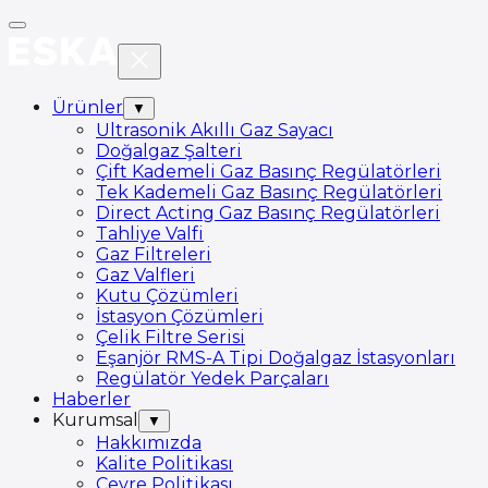
Ürünler
▼
Ultrasonik Akıllı Gaz Sayacı
Doğalgaz Şalteri
Çift Kademeli Gaz Basınç Regülatörleri
Tek Kademeli Gaz Basınç Regülatörleri
Direct Acting Gaz Basınç Regülatörleri
Tahliye Valfi
Gaz Filtreleri
Gaz Valfleri
Kutu Çözümleri
İstasyon Çözümleri
Çelik Filtre Serisi
Eşanjör RMS-A Tipi Doğalgaz İstasyonları
Regülatör Yedek Parçaları
Haberler
Kurumsal
▼
Hakkımızda
Kalite Politikası
Çevre Politikası