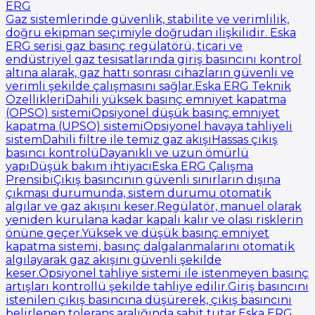
ERG
Gaz sistemlerinde güvenlik, stabilite ve verimlilik,
doğru ekipman seçimiyle doğrudan ilişkilidir. Eska
ERG serisi gaz basınç regülatörü, ticari ve
endüstriyel gaz tesisatlarında giriş basıncını kontrol
altına alarak, gaz hattı sonrası cihazların güvenli ve
verimli şekilde çalışmasını sağlar.Eska ERG Teknik
ÖzellikleriDahili yüksek basınç emniyet kapatma
(OPSO) sistemiOpsiyonel düşük basınç emniyet
kapatma (UPSO) sistemiOpsiyonel havaya tahliyeli
sistemDahili filtre ile temiz gaz akışıHassas çıkış
basıncı kontrolüDayanıklı ve uzun ömürlü
yapıDüşük bakım ihtiyacıEska ERG Çalışma
PrensibiÇıkış basıncının güvenli sınırların dışına
çıkması durumunda, sistem durumu otomatik
algılar ve gaz akışını keser.Regülatör, manuel olarak
yeniden kurulana kadar kapalı kalır ve olası risklerin
önüne geçer.Yüksek ve düşük basınç emniyet
kapatma sistemi, basınç dalgalanmalarını otomatik
algılayarak gaz akışını güvenli şekilde
keser.Opsiyonel tahliye sistemi ile istenmeyen basınç
artışları kontrollü şekilde tahliye edilir.Giriş basıncını
istenilen çıkış basıncına düşürerek, çıkış basıncını
belirlenen tolerans aralığında sabit tutar.Eska ERG