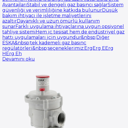
AvantajlarıStabil ve dengeli gaz basıncı sağlarSistem
güvenliği ve verimliliğine katkıda bulunurDüşük
bakım ihtiyacı ile işletme maliyetlerini
azaltırDayanıklı ve uzun ömürlü kullanım
sunarFarklı uygulama ihtiyaçlarına uygun opsiyonel
tahliye sistemiHem iç tesisat hem de endüstriyel gaz
hattı uygulamaları için uygundur&nbsp;Diğer
ESKA&nbsp;tek kademeli gaz basınç
regülatörleri&nbsp;seçeneklerimiz:ErgErg EErg
HErg Eh
Devamını oku