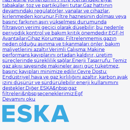
tabakalar, toz ve partikülleri tutar.Gaz hattının
devamındaki regülatörler, vanalar ve cihazlar,
kirlenmeden korunur.Filtre haznesinin dolması veya
basınç farkının aşırı yükselmesi durumunda
filtrasyon verimi geçici olarak düşebilir; bu nedenle
periyodik kontrol ve bakım kritik önemdedir.EGF-H
AvantajlarıCihaz Koruması: Filtrelenmemiş gazın
neden olduğu aşınma ve tıkanmaları önler, bakım
maliyetlerini azaltır.Verimli Çalışma: Makine
performans kayıplarını ortadan kaldırır, üretim
süreçlerinde süreklilik sağlar.Enerji Tasarrufu: Temiz
gaz akışı sayesinde makineler aşırı güç tüketmez,
basınç kayıpları minimize edilir.Çevre Dostu:
Endüstriyel hava ve gaz kirliliğini azaltır, karbon ayak
izini düşürür ve sürdürülebilir enerji kullanımını
destekler.Diğer ESKA&nbsp;gaz
filtreleri&nbsp;seçeneklerimiz:Egf
Devamını oku