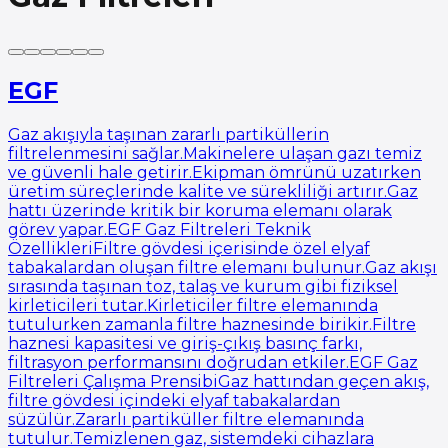
EGF
Gaz akışıyla taşınan zararlı partiküllerin
filtrelenmesini sağlar.Makinelere ulaşan gazı temiz
ve güvenli hale getirir.Ekipman ömrünü uzatırken
üretim süreçlerinde kalite ve sürekliliği artırır.Gaz
hattı üzerinde kritik bir koruma elemanı olarak
görev yapar.EGF Gaz Filtreleri Teknik
ÖzellikleriFiltre gövdesi içerisinde özel elyaf
tabakalardan oluşan filtre elemanı bulunur.Gaz akışı
sırasında taşınan toz, talaş ve kurum gibi fiziksel
kirleticileri tutar.Kirleticiler filtre elemanında
tutulurken zamanla filtre haznesinde birikir.Filtre
haznesi kapasitesi ve giriş-çıkış basınç farkı,
filtrasyon performansını doğrudan etkiler.EGF Gaz
Filtreleri Çalışma PrensibiGaz hattından geçen akış,
filtre gövdesi içindeki elyaf tabakalardan
süzülür.Zararlı partiküller filtre elemanında
tutulur.Temizlenen gaz, sistemdeki cihazlara