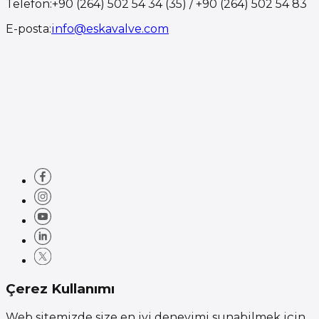
Telefon
:
+90 (264) 502 54 34 (35) / +90 (264) 502 54 83
E-posta
:
info@eskavalve.com
Çerez Kullanımı
Web sitemizde size en iyi deneyimi sunabilmek için