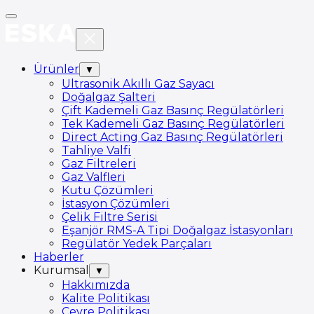
Ürünler
▼
Ultrasonik Akıllı Gaz Sayacı
Doğalgaz Şalteri
Çift Kademeli Gaz Basınç Regülatörleri
Tek Kademeli Gaz Basınç Regülatörleri
Direct Acting Gaz Basınç Regülatörleri
Tahliye Valfi
Gaz Filtreleri
Gaz Valfleri
Kutu Çözümleri
İstasyon Çözümleri
Çelik Filtre Serisi
Eşanjör RMS-A Tipi Doğalgaz İstasyonları
Regülatör Yedek Parçaları
Haberler
Kurumsal
▼
Hakkımızda
Kalite Politikası
Çevre Politikası