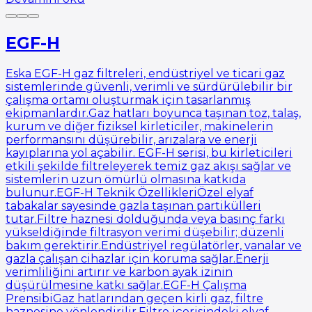
EGF-H
Eska EGF-H gaz filtreleri, endüstriyel ve ticari gaz
sistemlerinde güvenli, verimli ve sürdürülebilir bir
çalışma ortamı oluşturmak için tasarlanmış
ekipmanlardır.Gaz hatları boyunca taşınan toz, talaş,
kurum ve diğer fiziksel kirleticiler, makinelerin
performansını düşürebilir, arızalara ve enerji
kayıplarına yol açabilir. EGF-H serisi, bu kirleticileri
etkili şekilde filtreleyerek temiz gaz akışı sağlar ve
sistemlerin uzun ömürlü olmasına katkıda
bulunur.EGF-H Teknik ÖzellikleriÖzel elyaf
tabakalar sayesinde gazla taşınan partikülleri
tutar.Filtre haznesi dolduğunda veya basınç farkı
yükseldiğinde filtrasyon verimi düşebilir; düzenli
bakım gerektirir.Endüstriyel regülatörler, vanalar ve
gazla çalışan cihazlar için koruma sağlar.Enerji
verimliliğini artırır ve karbon ayak izinin
düşürülmesine katkı sağlar.EGF-H Çalışma
PrensibiGaz hatlarından geçen kirli gaz, filtre
haznesine yönlendirilir.Filtre içerisindeki elyaf