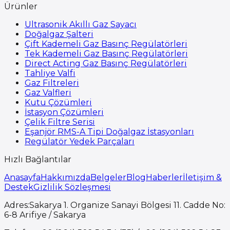
Ürünler
Ultrasonik Akıllı Gaz Sayacı
Doğalgaz Şalteri
Çift Kademeli Gaz Basınç Regülatörleri
Tek Kademeli Gaz Basınç Regülatörleri
Direct Acting Gaz Basınç Regülatörleri
Tahliye Valfi
Gaz Filtreleri
Gaz Valfleri
Kutu Çözümleri
İstasyon Çözümleri
Çelik Filtre Serisi
Eşanjör RMS-A Tipi Doğalgaz İstasyonları
Regülatör Yedek Parçaları
Hızlı Bağlantılar
Anasayfa
Hakkımızda
Belgeler
Blog
Haberler
İletişim &
Destek
Gizlilik Sözleşmesi
Adres
:
Sakarya 1. Organize Sanayi Bölgesi 11. Cadde No:
6-8 Arifiye / Sakarya