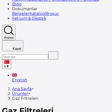
Blog
Dokümanlar
Belgeler
Katalog
Broşür
İletişim & Destek
Arama
Kapat
tr
▼
English
Ana Sayfa
>
Ürünler
>
Gaz Filtreleri
Gaz Filtreleri