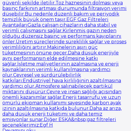
güvenli şekilde iletilir.Toz haznesinin dolması veya
basınç farkının artması durumunda filtrasyon verimi
düşebilir.Bu nedenle düzenli bakım ve periyodik
temizlik büyük önem taşır.EGF Gaz Filtreleri
AvantajlarıGazla çalışan cihazların daha stabil ve
verimli çalışmasını sağlar.Kirlenmiş gazın neden
olduğu düzensiz basınç ve performans kayıplarını
önler.Üretim süreçlerinde süreklilik sağlar ve proses
verimliliğini artırır.Makinelerin aşırı güç
tüketmesinin önüne geçer.Daha düşük enerjiyle
aynı performansın elde edilmesine katkı
sağlar.İşletme maliyetlerinin azalmasına ve enerji
kaynaklarının verimli kullanılmasına yardımcı
olur.Çevresel ve sürdürülebilirlik
katkıları:Endüstriyel hava kirliliğinin azaltılmasına
yardımcı olur.Atmosfere salınabilecek partikül
miktarını düşürür.Çevre ve insan sağlığı açısından
önemli kazanımlar sağlar.Enerji tasarrufu ve uzun
ömürlü ekipman kullanımı sayesinde karbon ayak
izinin azaltılmasına katkıda bulunur.Daha az arıza,
daha düşük enerji tüketimi ve daha temiz
emisyonlar sunar.Diğer ESKA&nbsp;gaz filtreleri
seçeneklerimiz:Egf H
Devamını oku