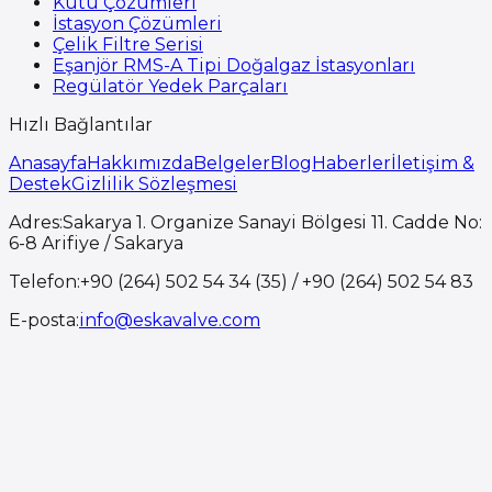
Kutu Çözümleri
İstasyon Çözümleri
Çelik Filtre Serisi
Eşanjör RMS-A Tipi Doğalgaz İstasyonları
Regülatör Yedek Parçaları
Hızlı Bağlantılar
Anasayfa
Hakkımızda
Belgeler
Blog
Haberler
İletişim &
Destek
Gizlilik Sözleşmesi
Adres
:
Sakarya 1. Organize Sanayi Bölgesi 11. Cadde No:
6-8 Arifiye / Sakarya
Telefon
:
+90 (264) 502 54 34 (35) / +90 (264) 502 54 83
E-posta
:
info@eskavalve.com