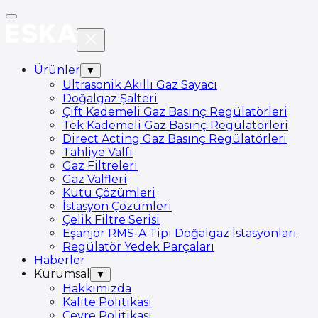
Ürünler
▼
Ultrasonik Akıllı Gaz Sayacı
Doğalgaz Şalteri
Çift Kademeli Gaz Basınç Regülatörleri
Tek Kademeli Gaz Basınç Regülatörleri
Direct Acting Gaz Basınç Regülatörleri
Tahliye Valfi
Gaz Filtreleri
Gaz Valfleri
Kutu Çözümleri
İstasyon Çözümleri
Çelik Filtre Serisi
Eşanjör RMS-A Tipi Doğalgaz İstasyonları
Regülatör Yedek Parçaları
Haberler
Kurumsal
▼
Hakkımızda
Kalite Politikası
Çevre Politikası