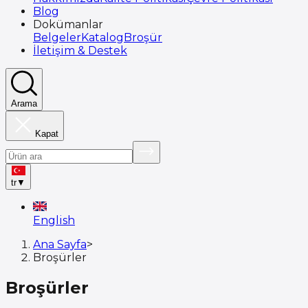
Blog
Dokümanlar
Belgeler
Katalog
Broşür
İletişim & Destek
Arama
Kapat
tr
▼
English
Ana Sayfa
>
Broşürler
Broşürler