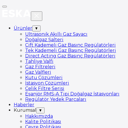
Ürünler
▼
Ultrasonik Akıllı Gaz Sayacı
Doğalgaz Şalteri
Çift Kademeli Gaz Basınç Regülatörleri
Tek Kademeli Gaz Basınç Regülatörleri
Direct Acting Gaz Basınç Regülatörleri
Tahliye Valfi
Gaz Filtreleri
Gaz Valfleri
Kutu Çözümleri
İstasyon Çözümleri
Çelik Filtre Serisi
Eşanjör RMS-A Tipi Doğalgaz İstasyonları
Regülatör Yedek Parçaları
Haberler
Kurumsal
▼
Hakkımızda
Kalite Politikası
Çevre Politikası