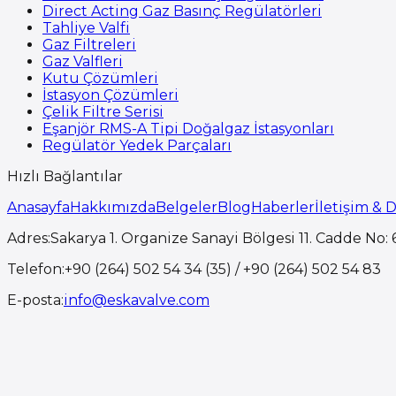
Direct Acting Gaz Basınç Regülatörleri
Tahliye Valfi
Gaz Filtreleri
Gaz Valfleri
Kutu Çözümleri
İstasyon Çözümleri
Çelik Filtre Serisi
Eşanjör RMS-A Tipi Doğalgaz İstasyonları
Regülatör Yedek Parçaları
Hızlı Bağlantılar
Anasayfa
Hakkımızda
Belgeler
Blog
Haberler
İletişim & 
Adres
:
Sakarya 1. Organize Sanayi Bölgesi 11. Cadde No: 6
Telefon
:
+90 (264) 502 54 34 (35) / +90 (264) 502 54 83
E-posta
:
info@eskavalve.com